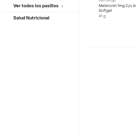
($0.26/g)
Ver todos los pasillos
Melatonin 1mg C/u 
Softgel
41 g
Salud Nutricional