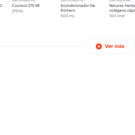
($0.0328/ml)
($0.0130/ml)
($0.20/und)
60
Cocosol 275 Ml
Acondicionador De
Natures Herb
Romero
colágeno cáp
275mL
500 mL
100 Und
Ver más