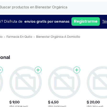
Registrarme
i?
Disfruta de
envíos gratis por semanas
Té
io
Farmacia En Quito
Bienestar Orgánica A Domicilio
ional
$ 9,00
$ 6,50
$ 20,00