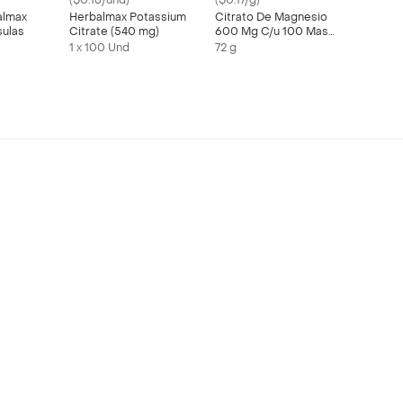
($0.16/und)
($0.17/g)
almax
Herbalmax Potassium
Citrato De Magnesio
sulas
Citrate (540 mg)
600 Mg C/u 100 Mas
20 Cápsulas
1 x 100 Und
72 g