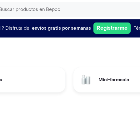
Registrarme
i?
Disfruta de
envíos gratis por semanas
Té
s
Mini-farmacia