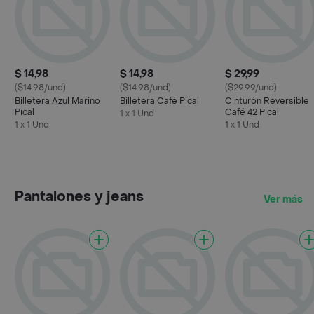
$ 14,98
$ 14,98
$ 29,99
($14.98/und)
($14.98/und)
($29.99/und)
Billetera Azul Marino
Billetera Café Pical
Cinturón Reversible
Pical
Café 42 Pical
1 x 1 Und
1 x 1 Und
1 x 1 Und
Pantalones y jeans
Ver más