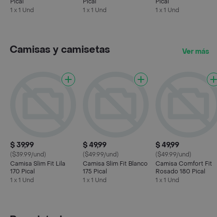
Pical
Pical
Pical
1 x 1 Und
1 x 1 Und
1 x 1 Und
Camisas y camisetas
Ver más
$ 39,99
$ 49,99
$ 49,99
($39.99/und)
($49.99/und)
($49.99/und)
Camisa Slim Fit Lila
Camisa Slim Fit Blanco
Camisa Comfort Fit
170 Pical
175 Pical
Rosado 180 Pical
1 x 1 Und
1 x 1 Und
1 x 1 Und