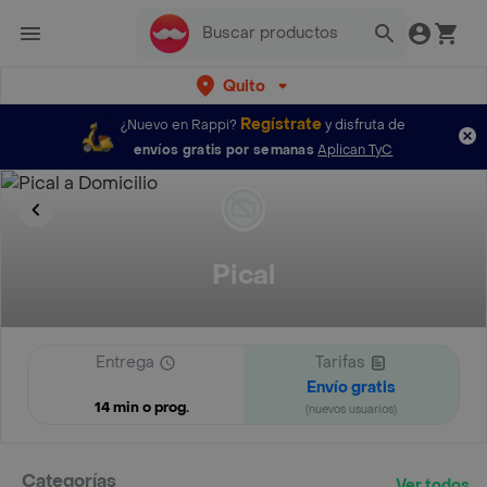
Quito
Regístrate
¿Nuevo en Rappi?
y disfruta de
envíos gratis por semanas
Aplican TyC
Pical
Entrega
Tarifas
Envío gratis
14 min o prog.
(nuevos usuarios)
Categorías
Ver todos