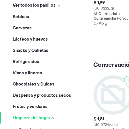
$ 1,99
Ver todos los pasillos
($0.0222/g)
Mi Comisariato
Bebidas
Quitamancha Polvo
Ultra Color
2 x 90 g
Cervezas
Lácteos y huevos
Snacks y Galletas
Refrigerados
Conservació
Vinos y licores
Chocolates y Dulces
Despensa y productos secos
Frutas y verduras
Limpieza del hogar
$ 1,81
($0.0724/und)