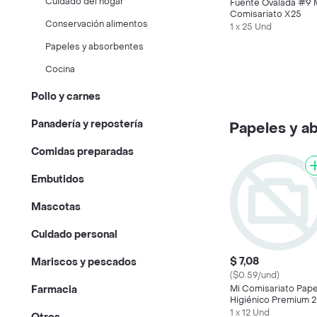
Cuidado del hogar
Fuente Ovalada #9 
Comisariato X25
Conservación alimentos
1 x 25 Und
Papeles y absorbentes
Cocina
Pollo y carnes
Panadería y repostería
Papeles y a
Comidas preparadas
Embutidos
Mascotas
Cuidado personal
$ 7,08
Mariscos y pescados
($0.59/und)
Mi Comisariato Pape
Farmacia
Higiénico Premium 2
en 1
1 x 12 Und