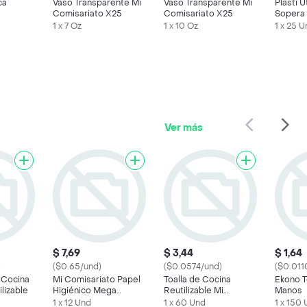
ca
Vaso Transparente Mi
Vaso Transparente Mi
Plasti Ú
Comisariato X25
Comisariato X25
Sopera
1 x 7 Oz
1 x 10 Oz
1 x 25 
Ver más
$ 7,69
$ 3,44
$ 1,64
)
($0.65/und)
($0.0574/und)
($0.011
e Cocina
Mi Comisariato Papel
Toalla de Cocina
Ekono T
lizable
Higiénico Mega
Reutilizable Mi
Manos
Premium
Comisariato
1 x 12 Und
1 x 60 Und
1 x 150