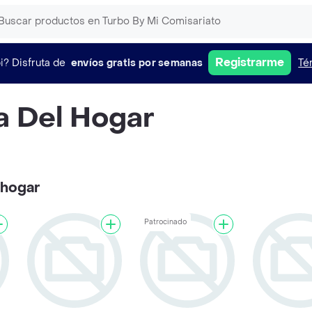
Registrarme
i?
Disfruta de
envíos gratis por semanas
Té
a Del Hogar
 hogar
Patrocinado