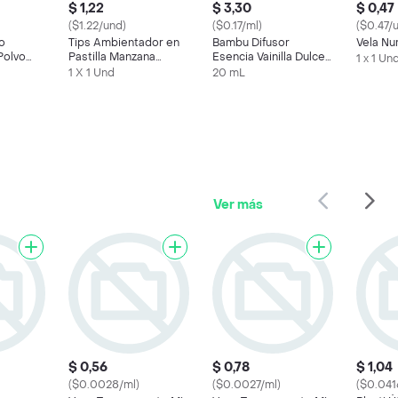
$ 1,22
$ 3,30
$ 0,47
($1.22/und)
($0.17/ml)
($0.47/
o
Tips Ambientador en
Bambu Difusor
Vela Nu
Polvo
Pastilla Manzana
Esencia Vainilla Dulce
1 x 1 Un
Canela
20 mL
1 X 1 Und
20 mL
Ver más
$ 0,56
$ 0,78
$ 1,04
($0.0028/ml)
($0.0027/ml)
($0.041