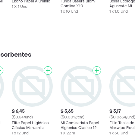
Mi
Ekono Papel Aluminio
Funda Basura Biomi
Bolsa Ecologi
Comiisa X10
Aguacate Mi
1 X 1 Und
Comisariato
1 x 10 Und
1 x 1.0 Und
bsorbentes
$ 6,45
$ 3,65
$ 3,17
($0.54/und)
($0.0017/cm)
($0.0634/und
l
Elite Papel Higiénico
Mi Comisariato Papel
Elite Toalla d
Clásico Manzanilla
Higienico Clasico 12
Maxwipe Reuti
Doble Hoja
Rollos de 22 m
1 x 12 Und
1 X 22 m
1 x 50 Und