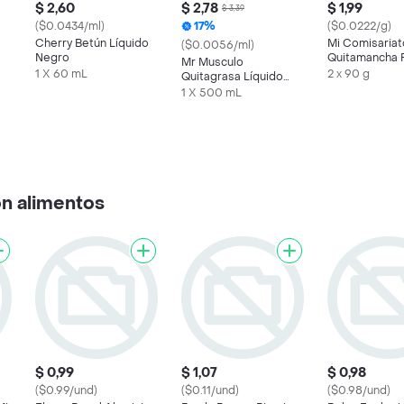
$ 2,60
$ 2,78
$ 1,99
$ 3,39
($0.0434/ml)
17%
($0.0222/g)
Cherry Betún Líquido
Mi Comisariat
($0.0056/ml)
Negro
Quitamancha 
Mr Musculo
Blanco Total
1 X 60 mL
2 x 90 g
Quitagrasa Líquido
Naranja Repuesto
1 X 500 mL
n alimentos
$ 0,99
$ 1,07
$ 0,98
($0.99/und)
($0.11/und)
($0.98/und)