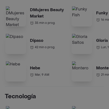
DMujeres Beauty
Funky 
Market
16 mi
35 min o prog.
Dipaso
Gloria
42 min o prog.
Lun, 
Hebe
Monte
Mar, 9 AM
21 mi
Tecnología