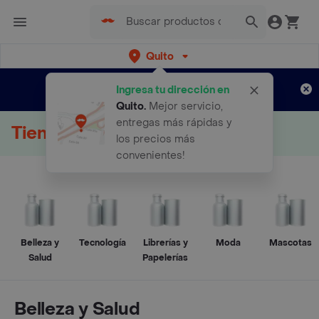
Quito
Regístrate
¿Nuevo en Rappi?
y disfruta de
Ingresa tu dirección en
envíos gratis por semanas
Aplican TyC
Quito
.
Mejor servicio,
entregas más rápidas y
Tienda Online
los precios más
convenientes!
Belleza y
Tecnología
Librerías y
Moda
Mascotas
Salud
Papelerías
Belleza y Salud