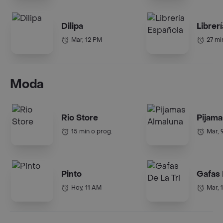
Dilipa
Librer
Mar, 12 PM
27 mi
Moda
Rio Store
Pijama
15 min o prog.
Mar, 
Pinto
Gafas 
Hoy, 11 AM
Mar, 