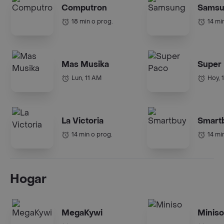
Computron
Samsu
18 min o prog.
14 mi
Mas Musika
Super
Lun, 11 AM
Hoy, 
La Victoria
Smart
14 min o prog.
14 mi
Hogar
MegaKywi
Miniso