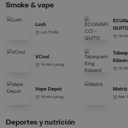
Smoke & vape
ECUAV
Lush
QUIT
Lun, 11 AM
14 mi
Tabaqu
VCool
Edwar
16 min o prog.
15 mi
Vape Depot
Matriz
14 min o prog.
Mar, 
Deportes y nutrición