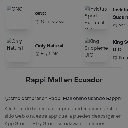
Invict
GNC
Sucurs
16 min o prog.
Mar, 
King 
Only Natural
UIO
Hoy, 11 AM
15 mi
Rappi Mall en Ecuador
¿Cómo comprar en Rappi Mall online usando Rappi?
A la hora de hacer tu compra puedes usar nuestro
sitio web o nuestra app que la puedes descargar en
App Store o Play Store, si todavía no la tienes