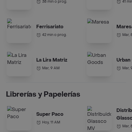
38 min o prog.
41 mi
Ferrisariato
Mares
42 min o prog.
Mar, 
La Lira Matriz
Urban
Mar, 9 AM
Mar, 
Librerías y Papelerías
Distri
Super Paco
Glass
Hoy, 11 AM
Mar, 