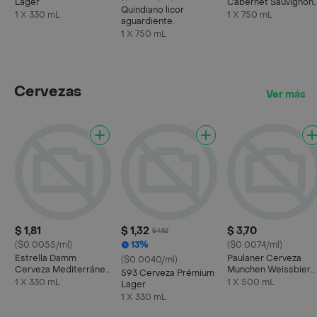
Lager
Cabernet Sauvignon
Quindiano licor
Cono Sur
1 X 330 mL
1 X 750 mL
aguardiente.
1 X 750 mL
Cervezas
Ver más
$ 1,81
$ 1,32
$ 3,70
$ 1,52
($0.0055/ml)
13%
($0.0074/ml)
Estrella Damm
Paulaner Cerveza
($0.0040/ml)
Cerveza Mediterránea
Munchen Weissbier
593 Cerveza Prémium
de Malta y Arroz
Munchner Hell
1 X 330 mL
1 X 500 mL
Lager
1 X 330 mL