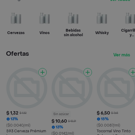
Bebidas
Cigarril
Cervezas
Vinos
Whisky
sin alcohol
y
vapead
Ofertas
Ver más
$ 1,32
$ 6,50
$ 1,52
$ 7,65
Sin azúcar
13%
15%
$ 10,60
$ 12,21
($0.0040/ml)
($0.0087/ml)
13%
593 Cerveza Prémium
Tocornal Vino Tinto
($0.0142/ml)