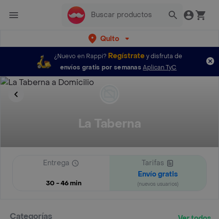
Quito
Regístrate
¿Nuevo en Rappi?
y disfruta de
envíos gratis por semanas
Aplican TyC
La Taberna
Entrega
Tarifas
Envío gratis
30 - 46 min
(nuevos usuarios)
Categorías
Ver todos