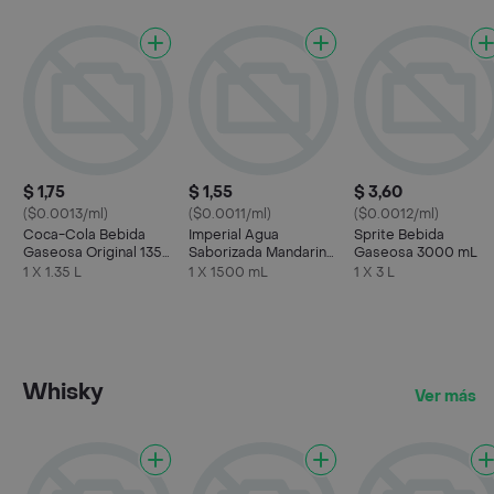
$ 1,75
$ 1,55
$ 3,60
($0.0013/ml)
($0.0011/ml)
($0.0012/ml)
Coca-Cola Bebida
Imperial Agua
Sprite Bebida
Gaseosa Original 1350
Saborizada Mandarina
Gaseosa 3000 mL
mL
con Gas
1 X 1.35 L
1 X 1500 mL
1 X 3 L
Whisky
Ver más