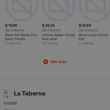
$ 13,90
$ 25,55
$ 13,50
($0.0186/ml)
($0.0341/ml)
($0.0180/ml)
Black Owl Whisky Fire
Johnnie Walker Whisky
Black Castle Whisky
Sabor Canela
Red Label
Fire
1 X 750 mL
1 X 750 mL
1 x 750 mL
Ver más
La Taberna
Licores