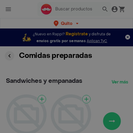
Quito
Regístrate
¿Nuevo en Rappi?
y disfruta de
envíos gratis por semanas
Aplican TyC
Comidas preparadas
Sandwiches y empanadas
Ver más