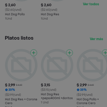
Ver todos
$ 2,60
$ 2,60
($2.60/und)
($2.60/und)
Hot Dog Pollo
Hot Dog Res
1Und
1Und
Platos listos
Ver más
$ 2,99
$ 3,15
$ 2,99
$ 4,60
$ 4,60
35%
($3.15/und)
35%
Hot Dog Res
($2.99/und)
($2.99/und)
+pepsi400ml +doritos
Hot Dog Res + Corona
Hot Dog Pollo +
1 Und
Cero
Corona Cero