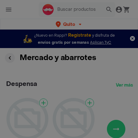
Quito
Regístrate
¿Nuevo en Rappi?
y disfruta de
envíos gratis por semanas
Aplican TyC
Mercado y abarrotes
Despensa
Ver más