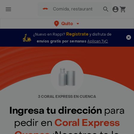
Quito
Regístrate
¿Nuevo en Rappi?
y disfruta de
envíos gratis por semanas
Aplican TyC
3 CORAL EXPRESS EN CUENCA
Ingresa tu dirección
para
pedir en
Coral Express