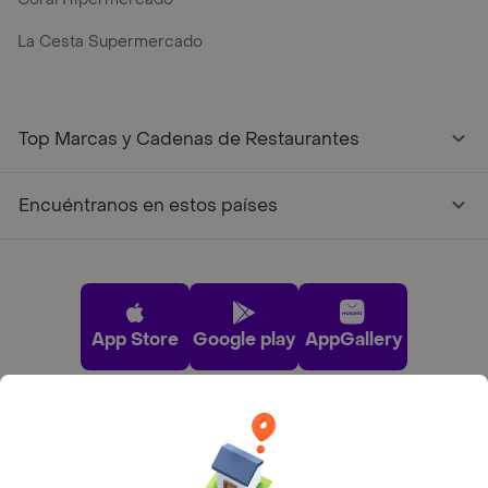
La Cesta Supermercado
Top Marcas y Cadenas de Restaurantes
Encuéntranos en estos países
App Store
Google play
AppGallery
Pide tu comida favorita cerca de ti