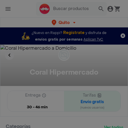
Quito
Regístrate
¿Nuevo en Rappi?
y disfruta de
envíos gratis por semanas
Aplican TyC
Coral Hipermercado
Entrega
Tarifas
Envío gratis
30 - 46 min
(nuevos usuarios)
Categorías
Ver todos