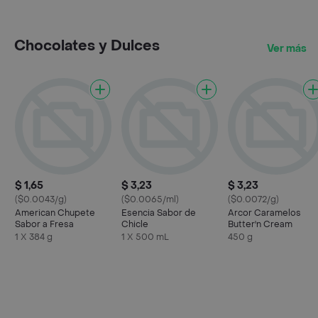
Chocolates y Dulces
Ver más
$ 1,65
$ 3,23
$ 3,23
($0.0043/g)
($0.0065/ml)
($0.0072/g)
American Chupete
Esencia Sabor de
Arcor Caramelos
Sabor a Fresa
Chicle
Butter'n Cream
1 X 384 g
1 X 500 mL
450 g