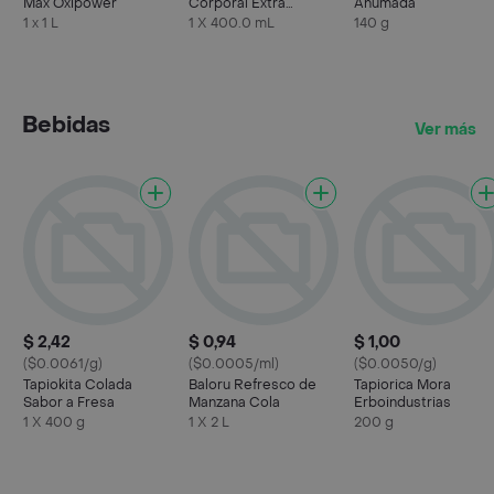
Max Oxipower
Corporal Extra
Ahumada
Humectante Piel
1 x 1 L
1 X 400.0 mL
140 g
Normal
Bebidas
Ver más
$ 2,42
$ 0,94
$ 1,00
($0.0061/g)
($0.0005/ml)
($0.0050/g)
Tapiokita Colada
Baloru Refresco de
Tapiorica Mora
Sabor a Fresa
Manzana Cola
Erboindustrias
1 X 400 g
1 X 2 L
200 g