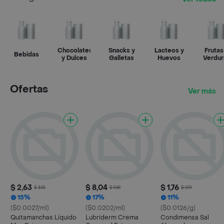
Chocolates
Snacks y
Lacteos y
Frutas
Bebidas
y Dulces
Galletas
Huevos
Verdur
Ofertas
Ver más
$ 2,63
$ 8,04
$ 1,76
$ 3,10
$ 9,81
$ 1,99
15%
17%
11%
($0.0027/ml)
($0.0202/ml)
($0.0126/g)
Quitamanchas Líquido
Lubriderm Crema
Condimensa Sal