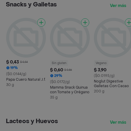
Snacks y Galletas
Ver más
$ 0,43
$ 0,54
Sin gluten
Vegano
19%
$ 0,60
$ 3,90
$ 0,86
($0.0144/g)
29%
($0.0195/g)
Papa Cuero Natural J.f.
Noglut Digestive
($0.0172/g)
30 g
Galletas Con Cacao
Mamma Snack Quinua
200 g
con Tomate y Orégano
35 g
Lacteos y Huevos
Ver más