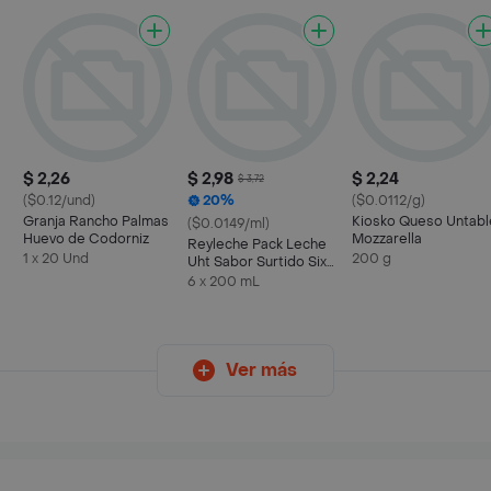
$ 2,26
$ 2,98
$ 2,24
$ 3,72
($0.12/und)
20%
($0.0112/g)
Granja Rancho Palmas
Kiosko Queso Untabl
($0.0149/ml)
Huevo de Codorniz
Mozzarella
Reyleche Pack Leche
1 x 20 Und
200 g
Uht Sabor Surtido Six
Pack
6 x 200 mL
Ver más