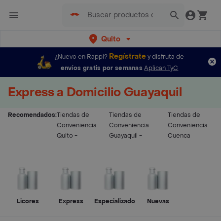
Quito
Regístrate
¿Nuevo en Rappi?
y disfruta de
envíos gratis por semanas
Aplican TyC
Express a Domicilio Guayaquil
Recomendados:
Tiendas de
Tiendas de
Tiendas de
Conveniencia
Conveniencia
Conveniencia
Quito
-
Guayaquil
-
Cuenca
Licores
Express
Especializado
Nuevas