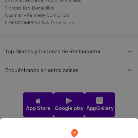
La Cesta Supermercado Domicilios
Tiendas Bro Domicilios
Guamatí - Kennedy Domicilios
LIDERCOMPANY S.A. Domicilios
Top Marcas y Cadenas de Restaurantes
Encuéntranos en estos países
App Store
Google play
AppGallery