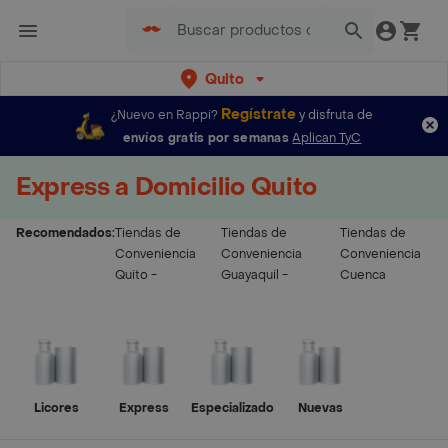
Quito
Regístrate
¿Nuevo en Rappi?
y disfruta de
envíos gratis por semanas
Aplican TyC
Express a Domicilio Quito
Recomendados:
Tiendas de
Tiendas de
Tiendas de
Conveniencia
Conveniencia
Conveniencia
Quito
-
Guayaquil
-
Cuenca
Licores
Express
Especializado
Nuevas