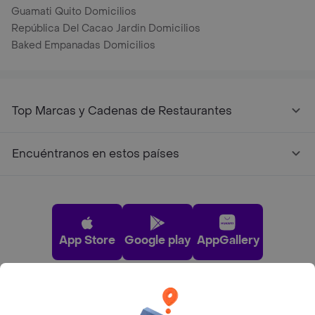
Guamati Quito Domicilios
República Del Cacao Jardin Domicilios
Baked Empanadas Domicilios
Top Marcas y Cadenas de Restaurantes
Encuéntranos en estos países
App Store
Google play
AppGallery
Pide tu comida favorita cerca de ti