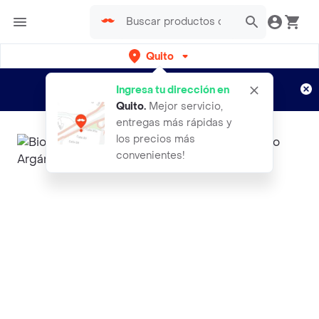
Quito
Regístrate
¿Nuevo en Rappi?
y disfruta de
Ingresa tu dirección en
envíos gratis por semanas
Aplican TyC
Quito
.
Mejor servicio,
entregas más rápidas y
los precios más
convenientes!