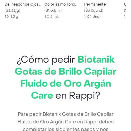
Delineador de Ojos
Colorissimo Tono
Permanente
Cej
Color Negro
(
$3.33/g
)
Canela 5 mL
(
$1.03/ml
)
(
$3.15/und
)
(
$0
1 X 1.2 g
1 X 5 mL
1 X 1 Und
1 X 
¿Cómo pedir
Biotanik
Gotas de Brillo Capilar
Fluido de Oro Argán
Care
en Rappi?
Para pedir Biotanik Gotas de Brillo Capilar
Fluido de Oro Argán Care en Rappi debes
completar los siguientes pasos y nos