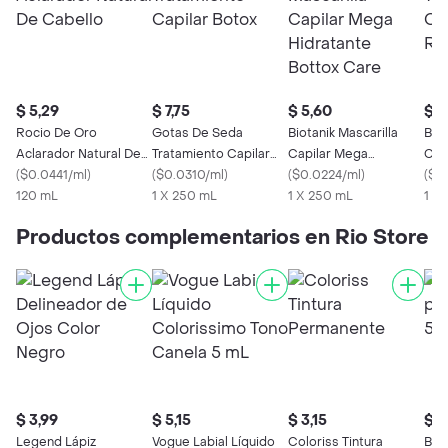
$ 5,29
$ 7,75
$ 5,60
$ 6
Rocio De Oro
Gotas De Seda
Biotanik Mascarilla
Bio
Aclarador Natural De
Tratamiento Capilar
Capilar Mega
Cap
Cabello
(
$0.0441/ml
)
Botox
(
$0.0310/ml
)
Hidratante Bottox
(
$0.0224/ml
)
R3
(
$0
120 mL
1 X 250 mL
Care
1 X 250 mL
1 x
Productos complementarios en Rio Store
$ 3,99
$ 5,15
$ 3,15
$ 2
Legend Lápiz
Vogue Labial Líquido
Coloriss Tintura
Bar