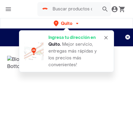
Quito
Regístrate
¿Nuevo en Rappi?
y disfruta de
Ingresa tu dirección en
envíos gratis por semanas
Aplican TyC
Quito
.
Mejor servicio,
entregas más rápidas y
los precios más
convenientes!