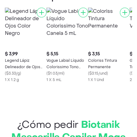
$ 3,99
$ 5,15
$ 3,15
$ 7,
Legend Lápiz
Vogue Labial Líquido
Coloriss Tintura
Got
Delineador de Ojos
Colorissimo Tono
Permanente
Tra
Color Negro
(
$3.33/g
)
Canela 5 mL
(
$1.03/ml
)
(
$3.15/und
)
Vit
(
$0
1 X 1.2 g
1 X 5 mL
1 X 1 Und
250
¿Cómo pedir
Biotanik