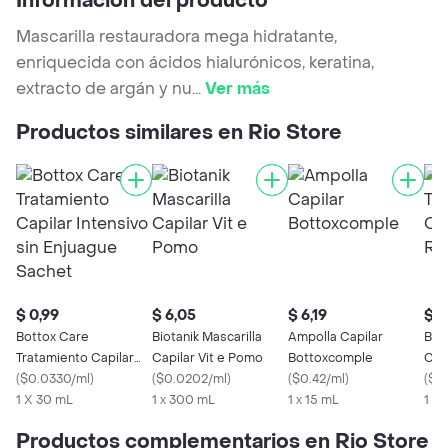
Información del producto
Mascarilla restauradora mega hidratante,
enriquecida con ácidos hialurónicos, keratina,
extracto de argán y nu
...
Ver más
Productos similares en Rio Store
$ 0,99
$ 6,05
$ 6,19
$ 6
Bottox Care
Biotanik Mascarilla
Ampolla Capilar
Bio
Tratamiento Capilar
Capilar Vit e Pomo
Bottoxcomple
Cap
Intensivo sin Enjuague
(
$0.0330/ml
)
(
$0.0202/ml
)
(
$0.42/ml
)
R3
(
$0
Sachet
1 X 30 mL
1 x 300 mL
1 x 15 mL
1 x
Productos complementarios en Rio Store