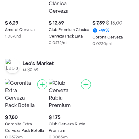
$ 6,29
$ 12,69
$ 7,59
$ 15,00
$
Amstel Cerveza
Club Premium Clásica
-
49
%
1.05/und
Cerveza Pack Lata
Corona Cerveza
C
0.0472/ml
0.0230/ml
0
Leo's Market
$0.69
$ 7,80
$ 1,75
Coronita Extra
Club Cerveza Rubia
Cerveza Pack Botella
Premium
0.0372/ml
0.0053/ml