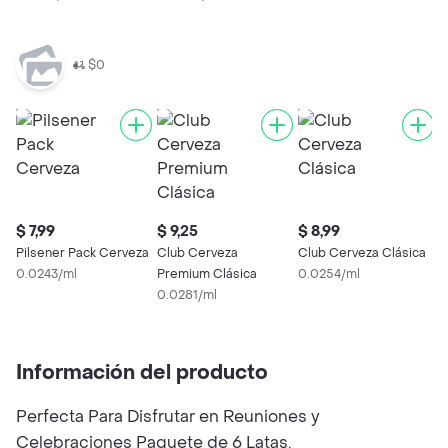
$0
$ 7,99
$ 9,25
$ 8,99
$
Pilsener Pack Cerveza
Club Cerveza
Club Cerveza Clásica
H
0.0243/ml
Premium Clásica
0.0254/ml
L
0.0281/ml
0
Información del producto
Perfecta Para Disfrutar en Reuniones y
Celebraciones Paquete de 6 Latas.