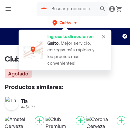
Quito
Regístrate
¿Nuevo en Rappi?
y disfruta de
Ingresa tu dirección en
envíos gratis por semanas
Aplican TyC
Quito
.
Mejor servicio,
entregas más rápidas y
los precios más
Club Cerveza Clasica
convenientes!
Agotado
Productos similares:
Tia
$0.79