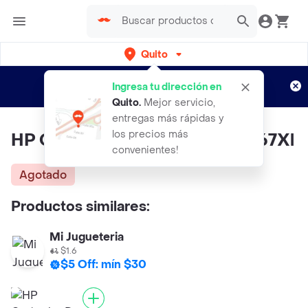
Quito
Regístrate
¿Nuevo en Rappi?
y disfruta de
Ingresa tu dirección en
envíos gratis por semanas
Aplican TyC
Quito
.
Mejor servicio,
entregas más rápidas y
los precios más
HP Cartucho De Tinta Negro 667Xl
convenientes!
Agotado
Productos similares:
Mi Jugueteria
$1.6
$5 Off: mín $30