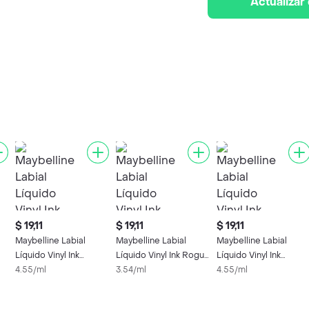
Actualizar
$ 19,11
$ 19,11
$ 19,11
Maybelline Labial
Maybelline Labial
Maybelline Labial
Líquido Vinyl Ink
Líquido Vinyl Ink Rogue
Líquido Vinyl Ink
Unrivaled 30
4.55/ml
145
3.54/ml
Cheeky 34
4.55/ml