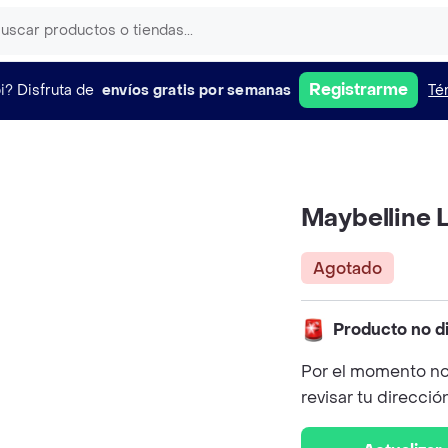
Registrarme
i?
Disfruta de
envíos gratis por semanas
Té
Maybelline L
Agotado
Producto no d
Por el momento no
revisar tu direcció