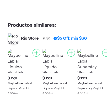
Productos similares:
Rio Store
$5 Off: mín $30
$0
$ 19,11
$ 19,11
$ 19,11
Maybelline Labial
Maybelline Labial
Maybelline Labial
Líquido Vinyl Ink
Líquido Vinyl Ink
Superstay Vinyl Ink
Captivated 95
4.55/ml
Fearless 135
4.55/ml
Lippy 10
4.55/ml