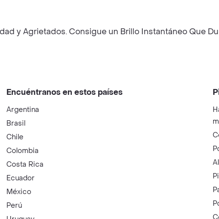
dad y Agrietados. Consigue un Brillo Instantáneo Que Du
Encuéntranos en estos países
P
Argentina
H
m
Brasil
C
Chile
P
Colombia
A
Costa Rica
P
Ecuador
P
México
P
Perú
C