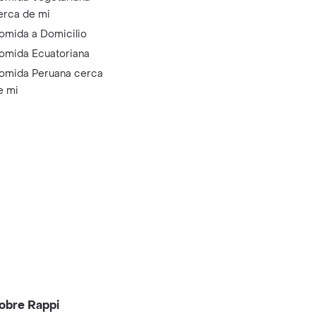
erca de mi
omida a Domicilio
omida Ecuatoriana
omida Peruana cerca
e mi
obre Rappi