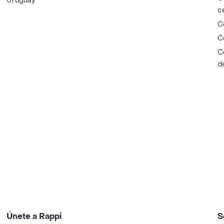
Uruguay
c
C
C
C
d
Únete a Rappi
S