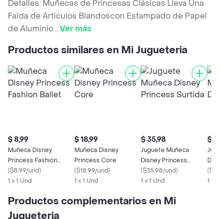
Detalles: Muñecas de Princesas Clásicas Lleva Una
Falda de Artículos Blandoscon Estampado de Papel
de Aluminio
...
Ver más
Productos similares en Mi Jugueteria
$ 8,99
$ 18,99
$ 35,98
$ 2
Muñeca Disney
Muñeca Disney
Juguete Muñeca
Jug
Princess Fashion
Princess Core
Disney Princess
Dis
Ballet
(
$8.99/und
)
(
$18.99/und
)
Surtida
(
$35.98/und
)
(
$29
1 x 1 Und
1 x 1 Und
1 x 1 Und
1 x 
Productos complementarios en Mi
Jugueteria