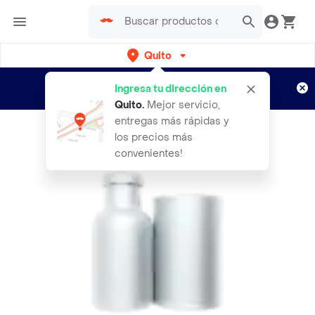
Quito
Regístrate
¿Nuevo en Rappi?
y disfruta de
Ingresa tu dirección en
envíos gratis por semanas
Aplican TyC
Quito
.
Mejor servicio,
entregas más rápidas y
los precios más
convenientes!