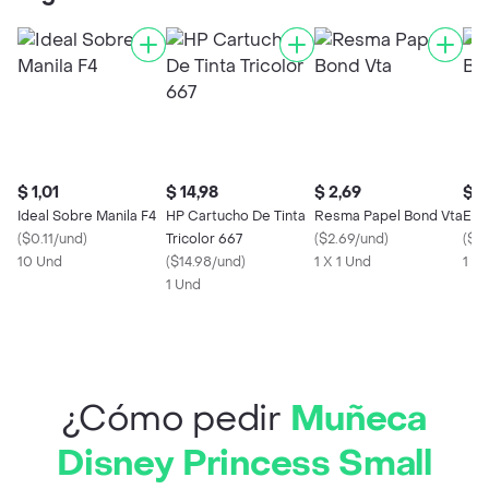
$ 1,01
$ 14,98
$ 2,69
$ 0
Ideal Sobre Manila F4
HP Cartucho De Tinta
Resma Papel Bond Vta
Est
(
$0.11/und
)
Tricolor 667
(
$2.69/und
)
(
$0
10 Und
(
$14.98/und
)
1 X 1 Und
1 x 
1 Und
¿Cómo pedir
Muñeca
Disney Princess Small