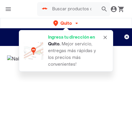
Quito
Regístrate
¿Nuevo en Rappi?
y disfruta de
Ingresa tu dirección en
envíos gratis por semanas
Aplican TyC
Quito
.
Mejor servicio,
entregas más rápidas y
los precios más
convenientes!