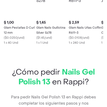
$ 1,00
$ 1,45
$ 2,59
$ 0
Glam Pestañas D Curl
Glam Nails Guillotina
Glam Nails Uñas Coffin
Gla
12 mm
Silver Sz78
R611-3
Ceja
(
$0.0250/und
)
(
$1.45/und
)
(
$0.0108/und
)
(
$0
1 x 40 Und
1 x 1 Und
1 x 240 Und
1 x 
¿Cómo pedir
Nails Gel
Polish 13
en Rappi?
Para pedir Nails Gel Polish 13 en Rappi debes
completar los siguientes pasos y nos