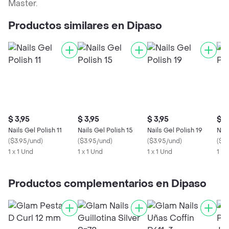
Master.
Productos similares en Dipaso
$ 3,95
$ 3,95
$ 3,95
$ 3
Nails Gel Polish 11
Nails Gel Polish 15
Nails Gel Polish 19
Nail
(
$3.95/und
)
(
$3.95/und
)
(
$3.95/und
)
(
$3.
1 x 1 Und
1 x 1 Und
1 x 1 Und
1 x 
Productos complementarios en Dipaso