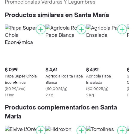
Promocionales Verduras Y Legumbres
Productos similares en Santa María
$ 0,99
$ 4,61
$ 4,92
$ 1
Papa Super Chola
Agricola Rosita Papa
Agricola Papa
San
Econ�mica
Blanca
Ensalada
Cho
(
$0.99/und
)
(
$0.0024/g
)
(
$0.0025/g
)
(
$0
1 Und
2 Kg
2 Kg
Des
Productos complementarios en Santa
María