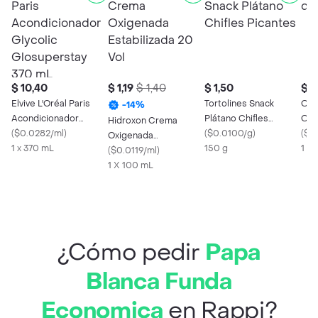
$ 10,40
$ 1,19
$ 1,40
$ 1,50
$ 2
Elvive L'Oréal Paris
Tortolines Snack
Orie
-
14
%
Acondicionador
Plátano Chifles
Ost
Hidroxon Crema
Glycolic Glosuperstay
(
$0.0282/ml
)
Picantes
(
$0.0100/g
)
(
$0.
Oxigenada
370 mL
1 x 370 mL
150 g
1 X
Estabilizada 20 Vol
(
$0.0119/ml
)
1 X 100 mL
¿Cómo pedir
Papa
Blanca Funda
Economica
en Rappi?