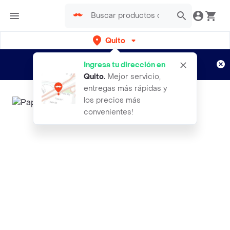
Quito
Regístrate
¿Nuevo en Rappi?
y disfruta de
Ingresa tu dirección en
envíos gratis por semanas
Aplican TyC
Quito
.
Mejor servicio,
entregas más rápidas y
los precios más
convenientes!