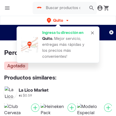
Quito
Regístrate
¿Nuevo en Rappi?
y disfruta de
Ingresa tu dirección en
envíos gratis por semanas
Aplican TyC
Quito
.
Mejor servicio,
entregas más rápidas y
los precios más
Peroni Cerveza Italiana
convenientes!
Agotado
Productos similares:
La Lico Market
$0.59