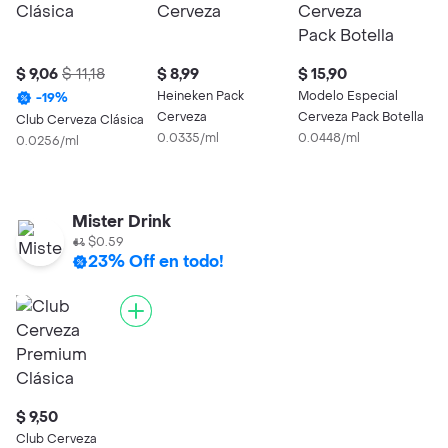
$ 9,06
$ 11,18
$ 8,99
$ 15,90
$
Heineken Pack
Modelo Especial
S
-
19
%
Cerveza
Cerveza Pack Botella
e
Club Cerveza Clásica
0.0335/ml
0.0448/ml
0
0.0256/ml
Mister Drink
$0.59
23% Off en todo!
$ 9,50
Club Cerveza