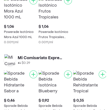
$ 1,06
$ 1,06
Powerade Isotónico
Powerade Isotónico
Mora Azul 1000 mL
Frutos Tropicales
0.0011/ml
1000 mL
0.0011/ml
Mi Comisariato Express
$0.29
$ 0,46
$ 0,92
$ 0,35
$
Sporade Bebida
Sporade Bebida
Sporade Bebida
S