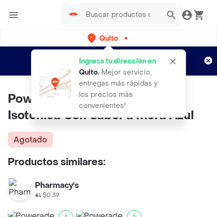
Quito
Regístrate
¿Nuevo en Rappi?
y disfruta de
Ingresa tu dirección en
envíos gratis por semanas
Aplican TyC
Quito
.
Mejor servicio,
entregas más rápidas y
los precios más
Powerade Pack de Bebida
convenientes!
Isotónica Con Sabor a Mora Azul
Agotado
Productos similares:
Pharmacy's
$0.39