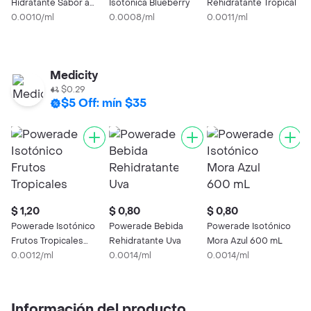
Hidratante Sabor a
Isotónica Blueberry
Rehidratante Tropical
I
Blueberry
0.0010/ml
0.0008/ml
0.0011/ml
0
Medicity
$0.29
$5 Off: mín $35
$ 1,20
$ 0,80
$ 0,80
$
Powerade Isotónico
Powerade Bebida
Powerade Isotónico
P
Frutos Tropicales
Rehidratante Uva
Mora Azul 600 mL
M
1000 mL
0.0012/ml
0.0014/ml
0.0014/ml
0
Información del producto