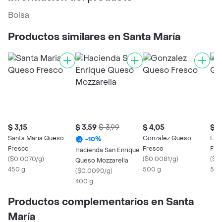
Bolsa
Productos similares en Santa María
$ 3,15
$ 3,59
$ 3,99
$ 4,05
$ 4
Santa Maria Queso
Gonzalez Queso
La 
-
10
%
Fresco
Fresco
Fre
Hacienda San Enrique
(
$0.0070/g
)
(
$0.0081/g
)
(
$0
Queso Mozzarella
450 g
500 g
500
(
$0.0090/g
)
400 g
Productos complementarios en Santa
María