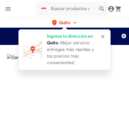
Quito
Regístrate
¿Nuevo en Rappi?
y disfruta de
Ingresa tu dirección en
envíos gratis por semanas
Aplican TyC
Quito
.
Mejor servicio,
entregas más rápidas y
los precios más
convenientes!