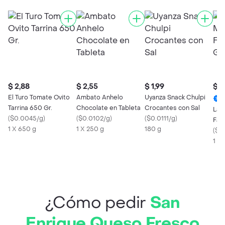
$ 2,88
$ 2,55
$ 1,99
$ 1
El Turo Tomate Ovito
Ambato Anhelo
Uyanza Snack Chulpi
Tarrina 650 Gr.
Chocolate en Tableta
Crocantes con Sal
La 
(
$0.0045/g
)
(
$0.0102/g
)
(
$0.0111/g
)
Fam
1 X 650 g
1 X 250 g
180 g
(
$1.
1 U
¿Cómo pedir
San
Enrique Queso Fresco