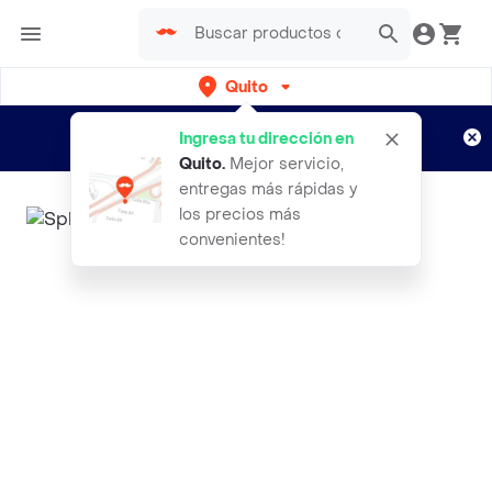
Quito
Regístrate
¿Nuevo en Rappi?
y disfruta de
Ingresa tu dirección en
envíos gratis por semanas
Aplican TyC
Quito
.
Mejor servicio,
entregas más rápidas y
los precios más
convenientes!