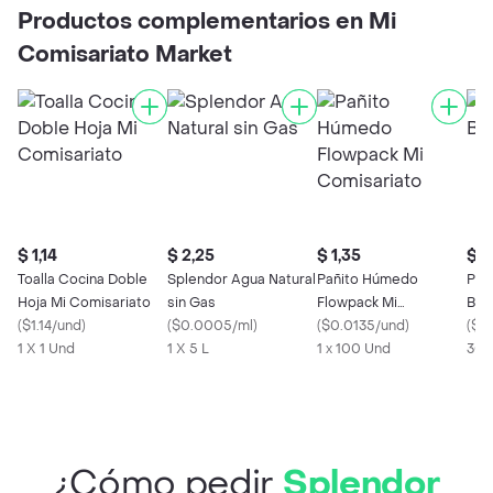
Productos complementarios en Mi
Comisariato Market
$ 1,14
$ 2,25
$ 1,35
$ 0
Toalla Cocina Doble
Splendor Agua Natural
Pañito Húmedo
Pla
Hoja Mi Comisariato
sin Gas
Flowpack Mi
Bar
(
$1.14/und
)
(
$0.0005/ml
)
Comisariato
(
$0.0135/und
)
(
$0
1 X 1 Und
1 X 5 L
1 x 100 Und
300
¿Cómo pedir
Splendor