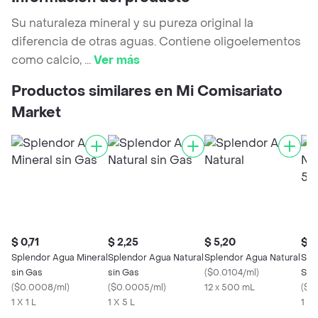
Su naturaleza mineral y su pureza original la
diferencia de otras aguas. Contiene oligoelementos
como calcio,
...
Ver más
Productos similares en Mi Comisariato
Market
$ 0,71
$ 2,25
$ 5,20
$ 0
Splendor Agua Mineral
Splendor Agua Natural
Splendor Agua Natural
Spl
sin Gas
sin Gas
(
$0.0104/ml
)
Sin
(
$0.0008/ml
)
(
$0.0005/ml
)
12 x 500 mL
(
$0
1 X 1 L
1 X 5 L
1 X