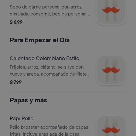
Seco de carne personal con arroz,
ensalada, consomé, bebida personal y
aguacate.
$ 6,99
Para Empezar el Día
Calentado Colombiano Estilo
Campestre
Frijoles, arroz, plátano, se sirve con
huevo y arepa, acompañado de filete
de res.
$ 7,99
Papas y más
Papi Pollo
Pollo broaster acompañado de papas
fritas. Incluye ensalada de la casa.