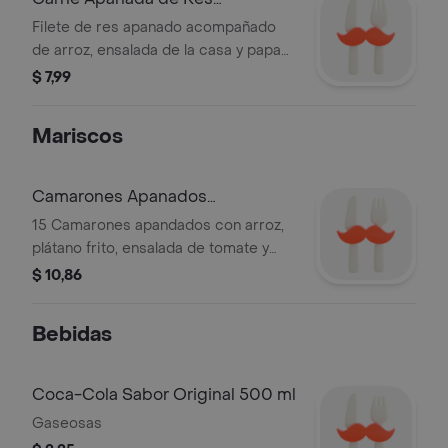
Campestre
Filete de res apanado acompañado
de arroz, ensalada de la casa y papas
fritas.
$ 7,99
Mariscos
Camarones Apanados
Campestre
15 Camarones apandados con arroz,
plátano frito, ensalada de tomate y
pepino, y salsas de la casa.
$ 10,86
Bebidas
Coca-Cola Sabor Original 500 ml
Gaseosas