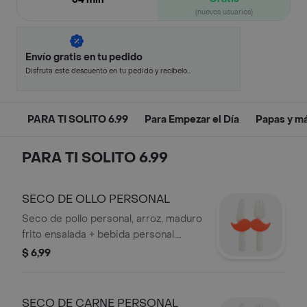
(nuevos usuarios)
Envío gratis en tu pedido
Disfruta este descuento en tu pedido y recíbelo
en minutos.
PARA TI SOLITO 6.99
Para Empezar el Día
Papas y m
PARA TI SOLITO 6.99
SECO DE OLLO PERSONAL
Seco de pollo personal, arroz, maduro
frito ensalada + bebida personal.
lonchera
$ 6,99
SECO DE CARNE PERSONAL