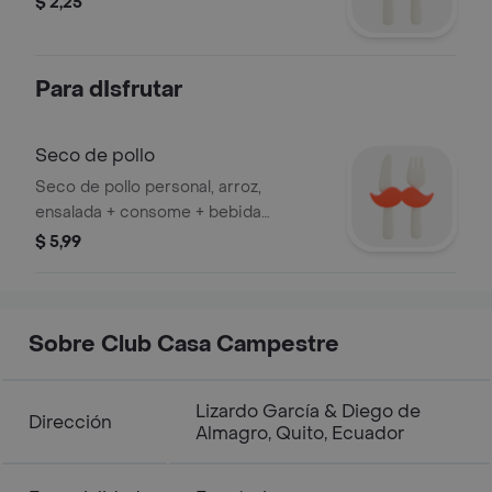
$ 2,25
Para dIsfrutar
Seco de pollo
Seco de pollo personal, arroz,
ensalada + consome + bebida
(lonchera)
$ 5,99
Sobre Club Casa Campestre
Lizardo García & Diego de
Dirección
Almagro, Quito, Ecuador