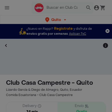
Quito
Regístrate
¿Nuevo en Rappi?
y disfruta de
envíos gratis por semanas
Aplican TyC
Club Casa Campestre - Quito
Lizardo García & Diego de Almagro, Quito, Ecuador
Comida Ecuatoriana - Club Casa Campestre
Delivery
Envío
Gratis
34 min