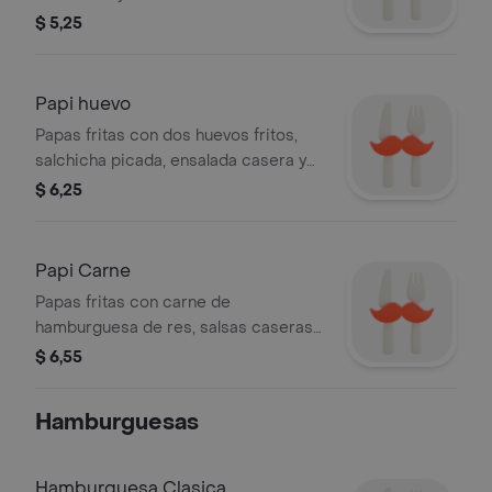
$ 5,25
Papi huevo
Papas fritas con dos huevos fritos,
salchicha picada, ensalada casera y
salsas de la casa.
$ 6,25
Papi Carne
Papas fritas con carne de
hamburguesa de res, salsas caseras y
ensalada de la casa.
$ 6,55
Hamburguesas
Hamburguesa Clasica