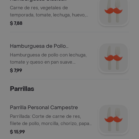
Campestre
Carne de res, vegetales de
temporada, tomate, lechuga, huevo,
papas chips, salsas de la casa,
$ 7,88
porción de papas fritas.
Hamburguesa de Pollo
Campestre
Hamburguesa de pollo con lechuga,
tomate y queso en pan suave.
Acompañada de papas fritas.
$ 7,99
Parrillas
Parrilla Personal Campestre
Parrillada: Corte de carne de res,
filete de pollo, morcilla, chorizo, papas
fritas, ensalada casera, salsas de la
$ 15,99
casa.