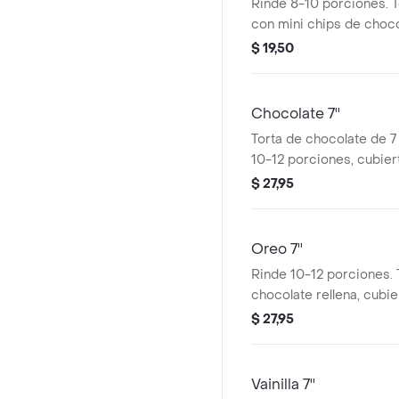
Rinde 8-10 porciones. 
con mini chips de choco
pasas y coco, relleno d
$ 19,50
con buttercream y dec
caramelo. Bordes con m
de miel.
Chocolate 7''
Torta de chocolate de 7
10-12 porciones, cubier
chocolate.
$ 27,95
Oreo 7''
Rinde 10-12 porciones. 
chocolate rellena, cubie
buttercream de Oreo, 
$ 27,95
miga de oreo en los lad
Vainilla 7''