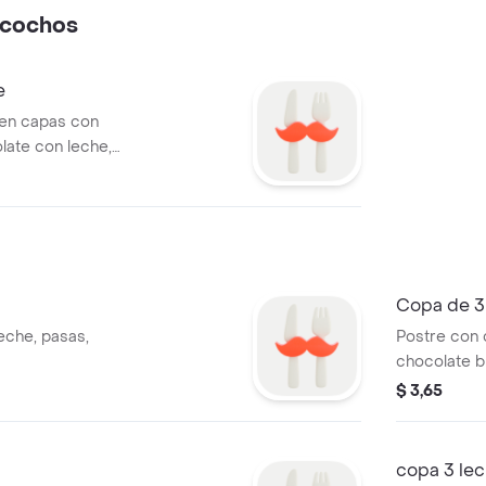
zcochos
e
 en capas con
ate con leche,
e chocolate
Copa de 3
eche, pasas,
Postre con
chocolate b
marquise de
$ 3,65
copa 3 le