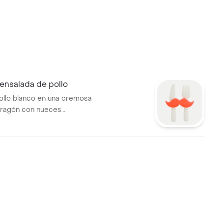
ensalada de pollo
ollo blanco en una cremosa
tragón con nueces
as y arándanos, servido en
sco croissant de mantequilla.