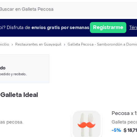
Registrarme
pi?
Disfruta de
envíos gratis por semanas
Tér
icilio
Restaurantes en Guayaquil
Galleta Pecosa - Samborondón a Domic
ido
pedido y recíbelo
alleta Ideal
Pecosa x 1
etas pecosa.
Galleta pec
-5%
$ 18,71