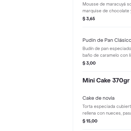
Mousse de maracuyá s
marquise de chocolate
chocolate blanco, cubie
$ 3,65
maracuyá.
Pudín de Pan Clásic
Budín de pan especiado,
baño de caramelo con l
whisky.
$ 3,00
Mini Cake 370gr
Cake de novia
Torta especiada cubiert
rellena con nueces, pasa
frutas confitadas, baña
$ 15,00