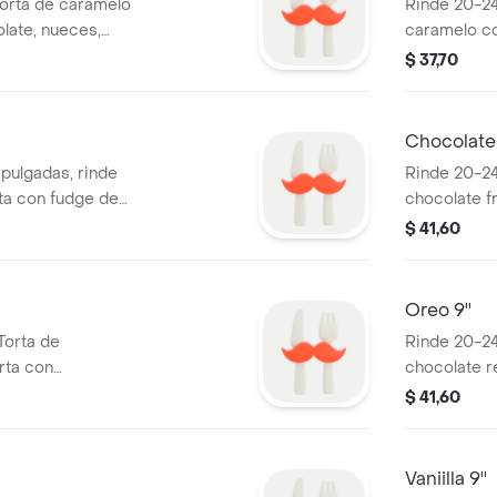
Torta de caramelo
Rinde 20-24
late, nueces,
caramelo co
e manjar, cubierto
nueces, pas
$ 37,70
orado con
cubierto co
igas de galletas
con carame
galletas de 
Chocolate 
 pulgadas, rinde
Rinde 20-24
ta con fudge de
chocolate fr
cubierta co
$ 41,60
chocolate.
Oreo 9''
Torta de
Rinde 20-24
rta con
chocolate re
decorado con
buttercrea
$ 41,60
os.
miga de ore
Vaniilla 9''