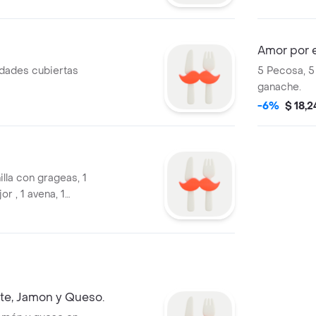
Amor por e
nidades cubiertas
5 Pecosa, 5 
ganache.
-6%
$ 18,2
illa con grageas, 1
or , 1 avena, 1
e, Jamon y Queso.