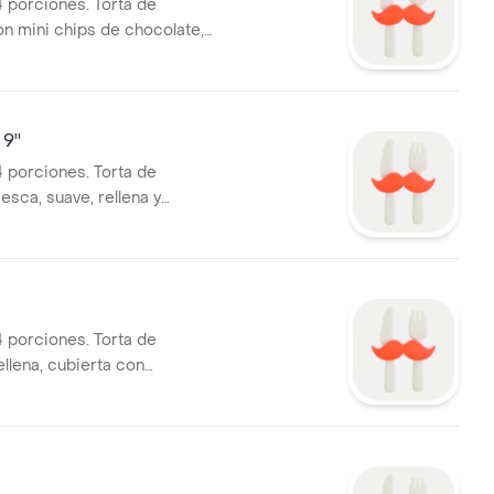
 porciones. Torta de
n mini chips de chocolate,
as y coco, relleno de manjar,
n buttercream y decorado
lo. Bordes con migas de
miel.
9''
 porciones. Torta de
esca, suave, rellena y
n un delicioso fudge de
 porciones. Torta de
llena, cubierta con
m de Oreo, decorado con
o en los lados.