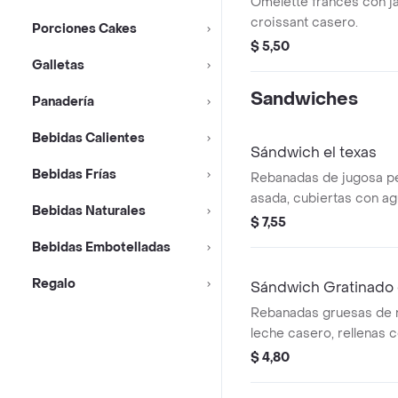
Omelette francés con j
croissant casero.
Porciones Cakes
$ 5,50
Galletas
Sandwiches
Panadería
Bebidas Calientes
Sándwich el texas
Bebidas Frías
Rebanadas de jugosa p
asada, cubiertas con ag
Bebidas Naturales
tomates horneados, bañ
$ 7,55
casera de chile chipotl
Bebidas Embotelladas
picante, servido en nue
de leche.
Regalo
Sándwich Gratinado
Rebanadas gruesas de 
leche casero, rellenas 
derretido.
$ 4,80