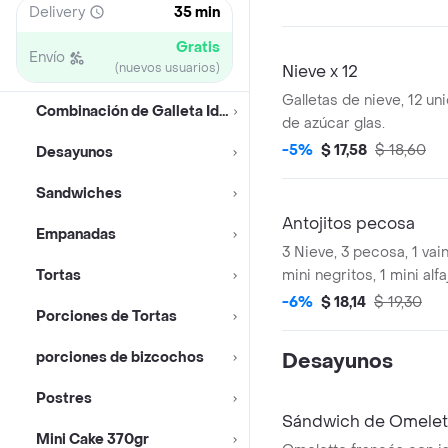
Delivery
35 min
Gratis
Envío
(nuevos usuarios)
Nieve x 12
Galletas de nieve, 12 u
Combinación de Galleta Ideal
de azúcar glas.
-5%
$ 17,58
$ 18,60
Desayunos
Sandwiches
Antojitos pecosa
Empanadas
3 Nieve, 3 pecosa, 1 vain
Tortas
mini negritos, 1 mini alfaj
nuez .
-6%
$ 18,14
$ 19,30
Porciones de Tortas
porciones de bizcochos
Desayunos
Postres
Sándwich de Omelett
Mini Cake 370gr