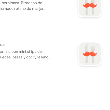
 porciones. Bizcocho de
 húmedo,relleno de manjar,
n buttercream y decorado
o.
osa
ramelo con mini chips de
nueces, pasas y coco, relleno
cubierto con buttercream y
on caramelo. Bordes con
letas de miel.