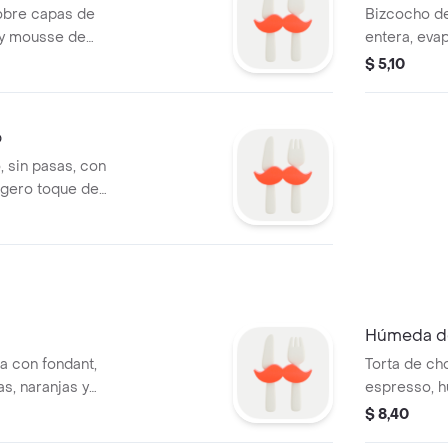
obre capas de
Bizcocho de
 y mousse de
entera, eva
rta con coulis de
Decorado e
$ 5,10
Panna
o
 sin pasas, con
igero toque de
Húmeda de
a con fondant,
Torta de ch
s, naranjas y
espresso, 
da en ron Abuelo.
chocolate y
$ 8,40