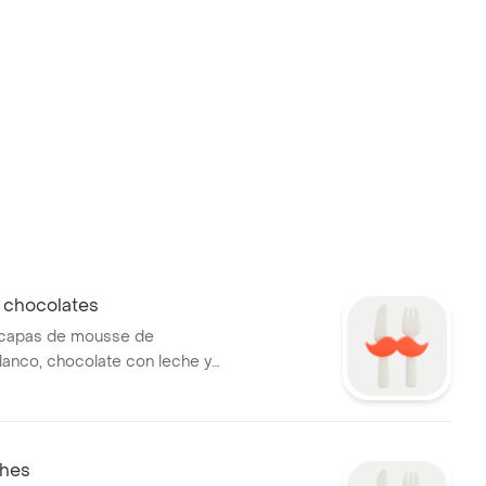
 chocolates
 capas de mousse de
lanco, chocolate con leche y
 chocolate.
ches