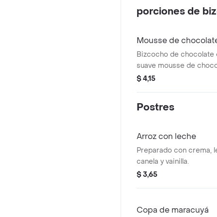
porciones de bi
Mousse de chocolat
Bizcocho de chocolate
suave mousse de chocol
cubierto con ganache d
$ 4,15
oscuro.
Postres
Arroz con leche
Preparado con crema, l
canela y vainilla.
$ 3,65
Copa de maracuyá