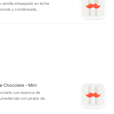
 vainilla empapado en leche
porada y condensada.
legantemente con crema
 Chocolate - Mini
ocolate con esencia de
humedecida con jarabe de
 cubierta con ganache.