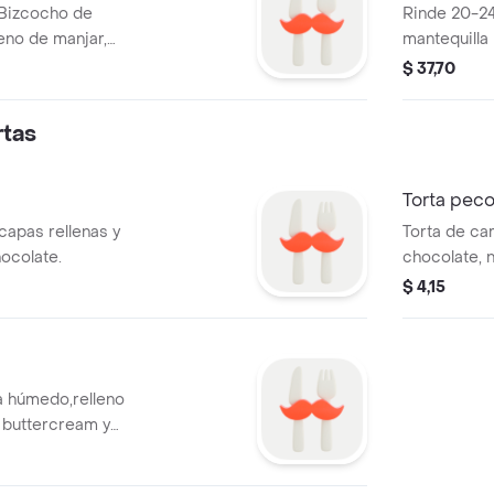
 Bizcocho de
Rinde 20-24
eno de manjar,
mantequilla
am y decorado
cubierto co
$ 37,70
con caramel
rtas
Torta pec
capas rellenas y
Torta de ca
ocolate.
chocolate, 
de manjar, 
$ 4,15
decorado c
migas de gal
a húmedo,relleno
 buttercream y
o