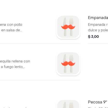
Empanada
lena con pollo
Empanada re
en salsa de
dulce y pol
n queso derretido.
fermentada.
$ 3,00
quilla rellena con
a fuego lento,
do con pasas
compañado de
antes.
Pecosa 9''