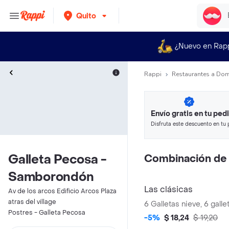
Quito
¿Nuevo en Rap
Rappi
Restaurantes a Dom
Envío gratis en tu ped
Disfruta este descuento en tu 
en minutos.
Galleta Pecosa -
Combinación de G
Samborondón
Las clásicas
Av de los arcos Edificio Arcos Plaza
atras del village
6 Galletas nieve, 6 gall
Postres - Galleta Pecosa
-5%
$ 18,24
$ 19,20