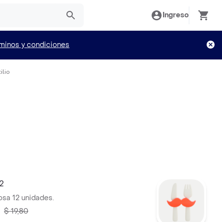
Ingreso
minos y condiciones
ilio
2
osa 12 unidades.
$ 19,80