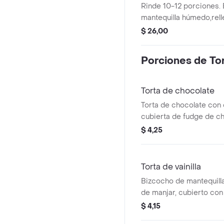
Rinde 10-12 porciones.
mantequilla húmedo,rell
cubierto con buttercre
$ 26,00
con caramelo.
Porciones de To
Torta de chocolate
Torta de chocolate con 
cubierta de fudge de ch
$ 4,25
Torta de vainilla
Bizcocho de mantequill
de manjar, cubierto con
decorado con caramel
$ 4,15