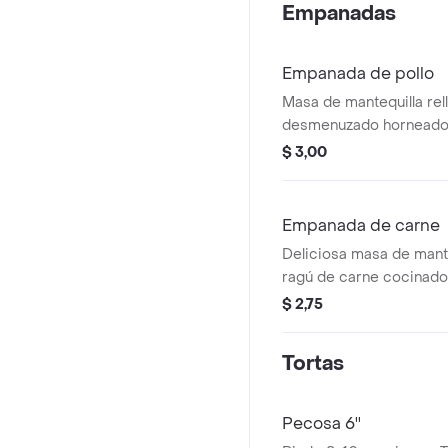
Empanadas
Empanada de pollo
Masa de mantequilla rel
desmenuzado horneado 
enchilada y cubierto co
$ 3,00
Empanada de carne
Deliciosa masa de mante
ragú de carne cocinado 
delicadamente endulza
$ 2,75
maceradas en licor, a
aceitunas verdes y guis
Tortas
Pecosa 6''