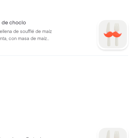
 de choclo
llena de soufflé de maíz
enta, con masa de maíz
 Contiene gluten.