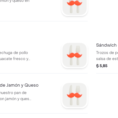
amón y queso en
Sándwich 
echuga de pollo
Trozos de p
uacate fresco y
salsa de es
ados en una salsa
caramelizad
$ 5,85
e ligeramente
nuestro fre
stro exquisito pan
 de Jamón y Queso
nuestro pan de
con jamón y queso