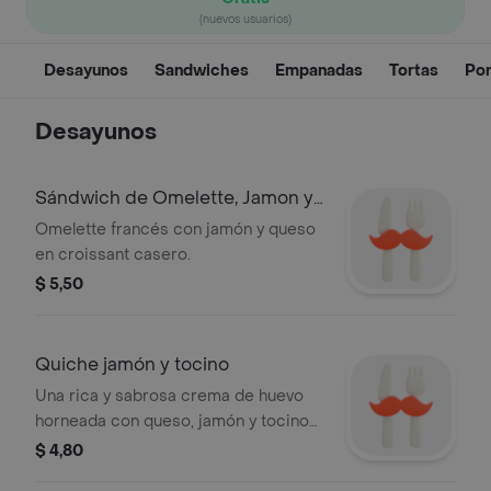
(nuevos usuarios)
Desayunos
Sandwiches
Empanadas
Tortas
Por
Desayunos
Sándwich de Omelette, Jamon y
Queso.
Omelette francés con jamón y queso
en croissant casero.
$ 5,50
Quiche jamón y tocino
Una rica y sabrosa crema de huevo
horneada con queso, jamón y tocino
en una crujiente base de mantequilla.
$ 4,80