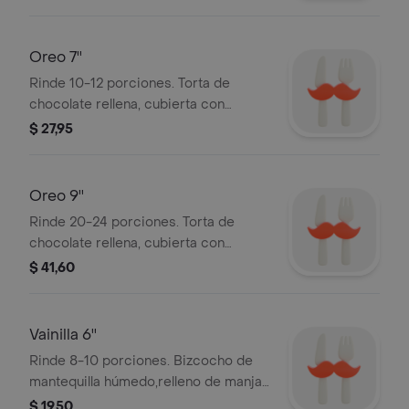
miga de oreo en los lados.
Oreo 7''
Rinde 10-12 porciones. Torta de
chocolate rellena, cubierta con
buttercream de Oreo, decorado con
$ 27,95
miga de oreo en los lados.
Oreo 9''
Rinde 20-24 porciones. Torta de
chocolate rellena, cubierta con
buttercream de Oreo, decorado con
$ 41,60
miga de oreo en los lados.
Vainilla 6''
Rinde 8-10 porciones. Bizcocho de
mantequilla húmedo,relleno de manjar,
cubierto con buttercream y decorado
$ 19,50