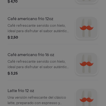
mezclados con leche fría y hielo para
$ 4,70
lograr una bebida irresistible en cada
sorbo.
Café americano frio 12oz
Café refrescante servido con hielo,
ideal para disfrutar el sabor auténtico
del café en una versión más ligera y
$ 2,50
fría.
Café americano frio 16 oz
Café refrescante servido con hielo,
ideal para disfrutar el sabor auténtico
del café en una versión más ligera y
$ 3,25
fría.
Latte frio 12 oz
Una versión refrescante del clásico
latte, preparado con espresso y