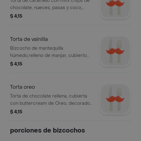
Torta de caramelo con mini chips de
chocolate, nueces, pasas y coco,
relleno de manjar, cubierto con
$ 4,15
buttercream y decorado con
caramelo. Bordes con migas de
galletas de miel.
Torta de vainilla
Bizcocho de mantequilla
húmedo,relleno de manjar, cubierto
con buttercream y decorado con
$ 4,15
caramelo
Torta oreo
Torta de chocolate rellena, cubierta
con buttercream de Oreo, decorado
con miga de oreo en los lados.
$ 4,15
porciones de bizcochos