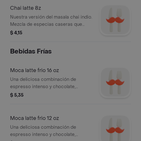
Chai latte 8z
Nuestra versión del masala chai indio.
Mezcla de especias caseras que
incluyen vainilla, nuez moscada,
$ 4,15
pimienta, jengibre, canela,
cardamomo, rosas, anís y más.
Bebidas Frías
Algunas especias están tostadas para
realzar su sabor y esencia. Servido
con leche caliente.
Moca latte frio 16 oz
Una deliciosa combinación de
espresso intenso y chocolate,
mezclados con leche fría y hielo para
$ 5,35
lograr una bebida irresistible en cada
sorbo.
Moca latte frio 12 oz
Una deliciosa combinación de
espresso intenso y chocolate,