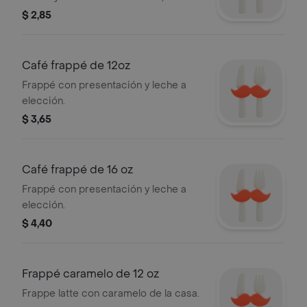
cremosa y perfectamente
$ 2,85
equilibrada.
Café frappé de 12oz
Frappé con presentación y leche a
elección.
$ 3,65
Café frappé de 16 oz
Frappé con presentación y leche a
elección.
$ 4,40
Frappé caramelo de 12 oz
Frappe latte con caramelo de la casa.