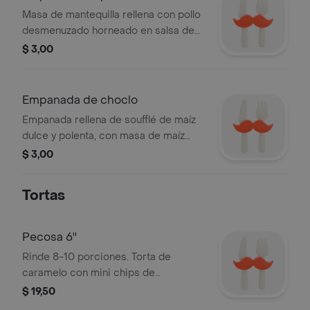
Masa de mantequilla rellena con pollo
desmenuzado horneado en salsa de
enchilada y cubierto con queso
$ 3,00
derretido.
Empanada de choclo
Empanada rellena de soufflé de maíz
dulce y polenta, con masa de maíz
fermentada. Contiene gluten.
$ 3,00
Tortas
Pecosa 6''
Rinde 8-10 porciones. Torta de
caramelo con mini chips de
chocolate, nueces, pasas y coco,
$ 19,50
relleno de manjar, cubierto con