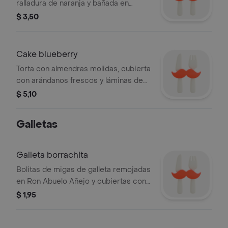
ralladura de naranja y bañada en
néctar de naranja fresca.
$ 3,50
Cake blueberry
Torta con almendras molidas, cubierta
con arándanos frescos y láminas de
almendra.
$ 5,10
Galletas
Galleta borrachita
Bolitas de migas de galleta remojadas
en Ron Abuelo Añejo y cubiertas con
chocolate con leche. ¡Espera algunas
$ 1,95
nueces!.