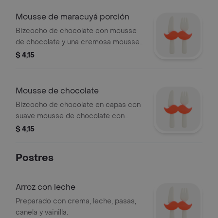
Mousse de maracuyá porción
Bizcocho de chocolate con mousse
de chocolate y una cremosa mousse
de maracuyá, cubierta con coulis de
$ 4,15
maracuyá.
Mousse de chocolate
Bizcocho de chocolate en capas con
suave mousse de chocolate con
leche, cubierto con ganache de
$ 4,15
chocolate oscuro.
Postres
Arroz con leche
Preparado con crema, leche, pasas,
canela y vainilla.