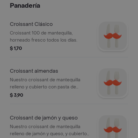
Panadería
Croissant Clásico
Croissant 100 de mantequilla,
horneado fresco todos los días.
$ 1,70
Croissant almendas
Nuestro croissant de mantequilla
relleno y cubierto con pasta de
almendras, ligeramente humedecido
$ 3,90
con agua de azahar.
Croissant de jamón y queso
Nuestro croissant de mantequilla
relleno de jamón y queso, y cubierto