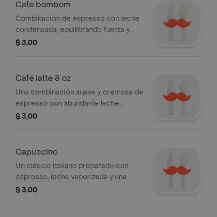
Cafe bombom
Combinación de espresso con leche
condensada, equilibrando fuerza y
dulzura.
$ 3,00
Café latte 8 oz
Una combinación suave y cremosa de
espresso con abundante leche
vaporizada y una ligera capa de
$ 3,00
espuma.
Capuccino
Un clásico italiano preparado con
espresso, leche vaporizada y una
suave capa de espuma que lo hace
$ 3,00
cremoso y equilibrado.