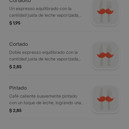
Cortadito
Un espresso equilibrado con la
cantidad justa de leche vaporizada,
logrando una mezcla armoniosa entre
$ 1,95
intensidad y cremosidad.
Cortado
Doble espresso equilibrado con la
cantidad justa de leche vaporizada,
logrando una mezcla armoniosa entre
$ 2,85
intensidad y cremosidad.
Pintado
Café caliente suavemente pintado
con un toque de leche, logrando una
bebida ligera y aromática.
$ 2,85