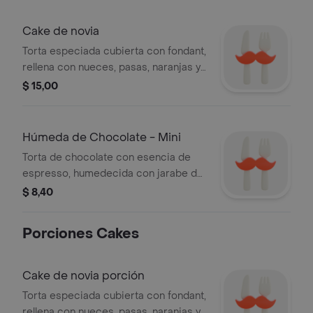
Cake de novia
Torta especiada cubierta con fondant,
rellena con nueces, pasas, naranjas y
frutas confitadas, bañada en ron
$ 15,00
Abuelo.
Húmeda de Chocolate - Mini
Torta de chocolate con esencia de
espresso, humedecida con jarabe de
chocolate y cubierta con ganache.
$ 8,40
Porciones Cakes
Cake de novia porción
Torta especiada cubierta con fondant,
rellena con nueces, pasas, naranjas y