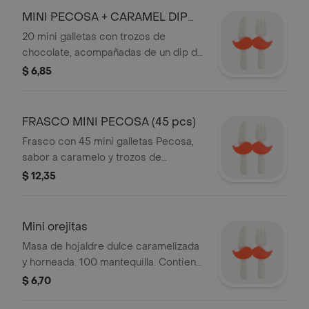
MINI PECOSA + CARAMEL DIP
(20 pcs)
20 mini galletas con trozos de
chocolate, acompañadas de un dip de
caramelo.
$ 6,85
FRASCO MINI PECOSA (45 pcs)
Frasco con 45 mini galletas Pecosa,
sabor a caramelo y trozos de
chocolate. Hechas con 100%
$ 12,35
mantequilla.
Mini orejitas
Masa de hojaldre dulce caramelizada
y horneada. 100 mantequilla. Contiene
8 unidades.
$ 6,70