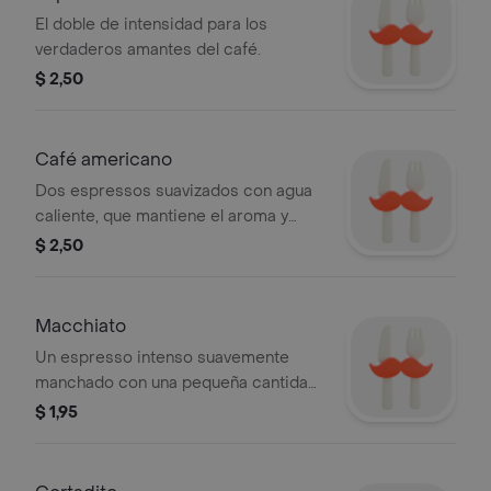
El doble de intensidad para los
verdaderos amantes del café.
$ 2,50
Café americano
Dos espressos suavizados con agua
caliente, que mantiene el aroma y
sabor del café, pero con una textura
$ 2,50
más ligera y mayor volumen.
Macchiato
Un espresso intenso suavemente
manchado con una pequeña cantidad
de leche vaporizada
$ 1,95