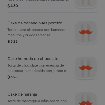
frutas confitadas, bañada en ron
$ 4,30
Abuelo.
Cake de banano nuez porción
Torta suave elaborada con bananos
maduros y nueces frescas.
$ 3,25
Cake humeda de chocolate
porción
Torta de chocolate con esencia de
espresso, humedecida con jarabe de
chocolate y cubierta con ganache.
$ 3,25
Cake de naranja
Torta de mantequilla infusionada con