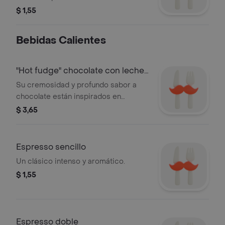
$ 1,55
Bebidas Calientes
"Hot fudge" chocolate con leche
8oz
Su cremosidad y profundo sabor a
chocolate están inspirados en
Barcelona y Alemania.
$ 3,65
Espresso sencillo
Un clásico intenso y aromático.
$ 1,55
Espresso doble