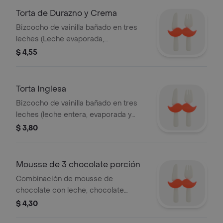
Torta de Durazno y Crema
Bizcocho de vainilla bañado en tres
leches (Leche evaporada,
condensada y entera) y almíbar de
$ 4,55
durazno, relleno con trozos de
durazno, praliné de almendras y
crema pastelera, cubierto con crema
Torta Inglesa
panna.
Bizcocho de vainilla bañado en tres
leches (leche entera, evaporada y
condensada), relleno con crema
$ 3,80
pastelera y conserva de fresa,
cubierto con crema panna.
Mousse de 3 chocolate porción
Combinación de mousse de
chocolate con leche, chocolate
blanco, marquise de chocolate, sobre
$ 4,30
bizcocho de chocolate.