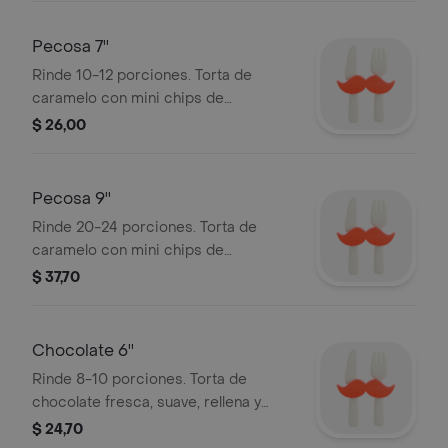
buttercream y decorado con
caramelo. Bordes con migas de
Pecosa 7''
galletas de miel.
Rinde 10-12 porciones. Torta de
caramelo con mini chips de
chocolate, nueces, pasas y coco,
$ 26,00
relleno de manjar, cubierto con
buttercream y decorado con
caramelo. Bordes con migas de
Pecosa 9''
galletas de miel.
Rinde 20-24 porciones. Torta de
caramelo con mini chips de
chocolate, nueces, pasas y coco,
$ 37,70
relleno de manjar, cubierto con
buttercream y decorado con
caramelo. Bordes con migas de
Chocolate 6''
galletas de miel.
Rinde 8-10 porciones. Torta de
chocolate fresca, suave, rellena y
cubierta con un delicioso fudge de
$ 24,70