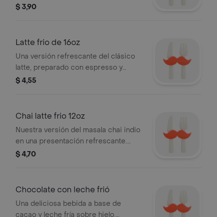
abundante leche fría sobre hielo.
$ 3,90
Latte frio de 16oz
Una versión refrescante del clásico
latte, preparado con espresso y
abundante leche fría sobre hielo.
$ 4,55
Chai latte frio 12oz
Nuestra versión del masala chai indio
en una presentación refrescante.
Mezcla de especias caseras como
$ 4,70
vainilla, nuez moscada, pimienta,
jengibre, canela, cardamomo, rosas,
anís y más; algunas tostadas para
Chocolate con leche frió
intensificar su aroma y esencia.
Una deliciosa bebida a base de
cacao y leche fría sobre hielo,