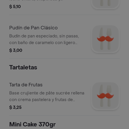
condensada. Decorado
$ 5,10
elegantemente con crema Panna
Pudín de Pan Clásico
Budín de pan especiado, sin pasas,
con baño de caramelo con ligero
toque de whisky.
$ 3,00
Tartaletas
Tarta de Frutas
Base crujiente de pâte sucrée rellena
con crema pastelera y frutas de
temporada.
$ 3,25
Mini Cake 370gr