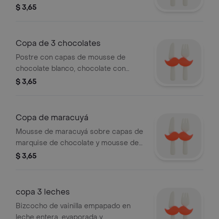
$ 3,65
Copa de 3 chocolates
Postre con capas de mousse de
chocolate blanco, chocolate con
leche y marquise de chocolate.
$ 3,65
Copa de maracuyá
Mousse de maracuyá sobre capas de
marquise de chocolate y mousse de
chocolate blanco, cubierta con coulis
$ 3,65
de maracuyá.
copa 3 leches
Bizcocho de vainilla empapado en
leche entera, evaporada y