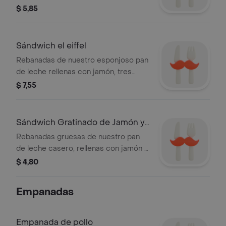
nueces caramelizadas y arándanos,
$ 5,85
servido en nuestro fresco croissant
de mantequilla.
Sándwich el eiffel
Rebanadas de nuestro esponjoso pan
de leche rellenas con jamón, tres
tipos de queso y una cremosa salsa
$ 7,55
bechamel, horneado con una cubierta
de queso fundido.
Sándwich Gratinado de Jamón y
Queso
Rebanadas gruesas de nuestro pan
de leche casero, rellenas con jamón y
queso derretido.
$ 4,80
Empanadas
Empanada de pollo