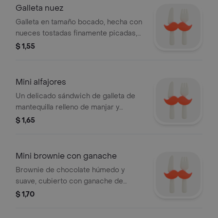
Galleta nuez
Galleta en tamaño bocado, hecha con
nueces tostadas finamente picadas,
enrollada en una bolita y espolvoreada
$ 1,55
con azúcar impalpable. 100
mantequilla
Mini alfajores
Un delicado sándwich de galleta de
mantequilla relleno de manjar y
espolvoreado con azúcar en
$ 1,65
impalpable.
Mini brownie con ganache
Brownie de chocolate húmedo y
suave, cubierto con ganache de
chocolate.
$ 1,70