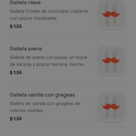
Galleta nieve
Galleta Crinkle de chocolate cubierta
con azúcar impalpable.
$ 1,55
Galleta avena
Galleta de avena con pasas, un toque
de naranja y azúcar morena. Hecha
con 100% mantequilla.
$ 1,55
Galleta vainilla con grageas
Galleta de vainilla con grageas de
colores visibles.
$ 1,55