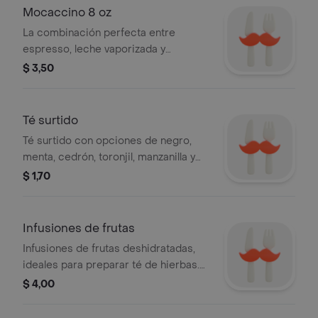
Mocaccino 8 oz
La combinación perfecta entre
espresso, leche vaporizada y
chocolate, creando una bebida
$ 3,50
cremosa con un toque dulce e
irresistible.
Té surtido
Té surtido con opciones de negro,
menta, cedrón, toronjil, manzanilla y
flor de jamaica.
$ 1,70
Infusiones de frutas
Infusiones de frutas deshidratadas,
ideales para preparar té de hierbas.
Incluye rodajas de piña, naranja y
$ 4,00
otras frutas.