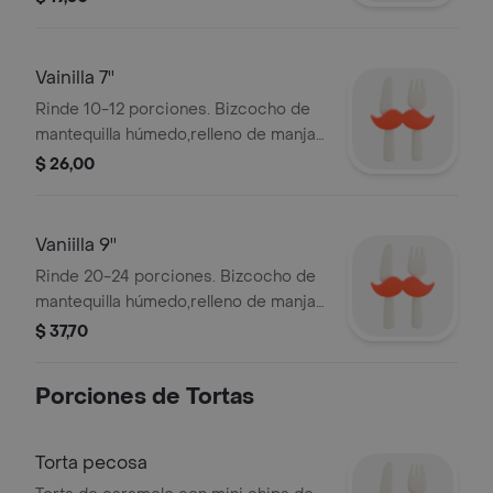
con caramelo.
Vainilla 7''
Rinde 10-12 porciones. Bizcocho de
mantequilla húmedo,relleno de manjar,
cubierto con buttercream y decorado
$ 26,00
con caramelo.
Vaniilla 9''
Rinde 20-24 porciones. Bizcocho de
mantequilla húmedo,relleno de manjar,
cubierto con buttercream y decorado
$ 37,70
con caramelo.
Porciones de Tortas
Torta pecosa