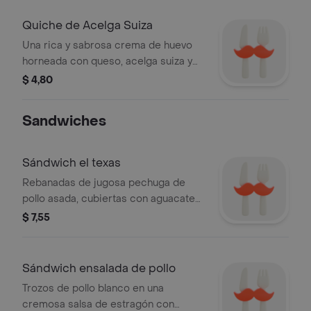
Quiche de Acelga Suiza
Una rica y sabrosa crema de huevo
horneada con queso, acelga suiza y
cebollas en una crujiente base de
$ 4,80
mantequilla.
Sandwiches
Sándwich el texas
Rebanadas de jugosa pechuga de
pollo asada, cubiertas con aguacate
fresco y tomates horneados, bañados
$ 7,55
en una salsa casera de chile chipotle
ligeramente picante, servido en
nuestro exquisito pan de leche.
Sándwich ensalada de pollo
Trozos de pollo blanco en una
cremosa salsa de estragón con