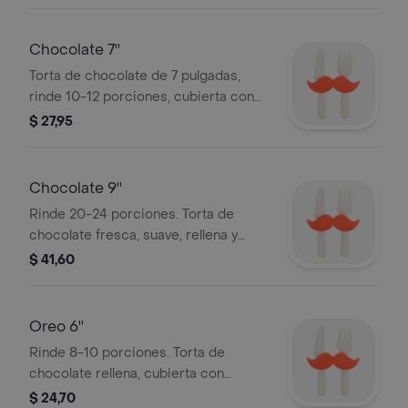
chocolate.
Chocolate 7''
Torta de chocolate de 7 pulgadas,
rinde 10-12 porciones, cubierta con
fudge de chocolate.
$ 27,95
Chocolate 9''
Rinde 20-24 porciones. Torta de
chocolate fresca, suave, rellena y
cubierta con un delicioso fudge de
$ 41,60
chocolate.
Oreo 6''
Rinde 8-10 porciones. Torta de
chocolate rellena, cubierta con
buttercream de Oreo, decorado con
$ 24,70