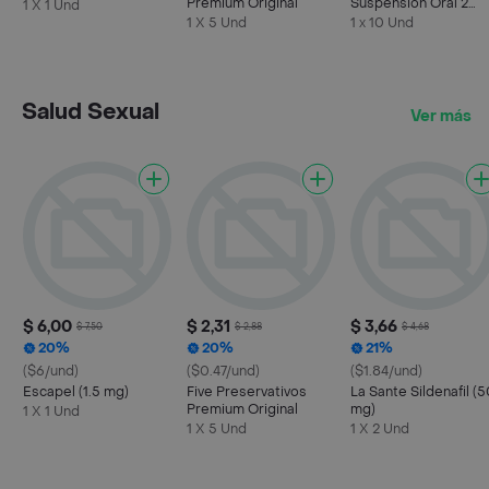
Premium Original
Suspensión Oral 2
1 X 1 Und
Billones (5 mL)
1 X 5 Und
1 x 10 Und
Salud Sexual
Ver más
$ 6,00
$ 2,31
$ 3,66
$ 7,50
$ 2,88
$ 4,68
20%
20%
21%
($6/und)
($0.47/und)
($1.84/und)
Escapel (1.5 mg)
Five Preservativos
La Sante Sildenafil (
Premium Original
mg)
1 X 1 Und
1 X 5 Und
1 X 2 Und