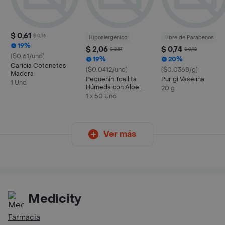
$ 0,61
$ 0,76
Hipoalergénico
Libre de Parabenos
19%
$ 2,06
$ 0,74
$ 2,57
$ 0,92
($0.61/und)
19%
20%
Caricia Cotonetes
($0.0412/und)
($0.0368/g)
Madera
Pequeñín Toallita
Purigi Vaselina
1 Und
Húmeda con Aloe
20 g
Natural
1 x 50 Und
Ver más
Medicity
Farmacia