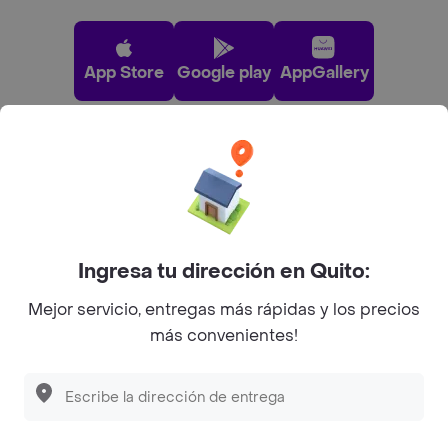
App Store
Google play
AppGallery
Pide tu comida favorita cerca de ti
Categorías
Ingresa tu dirección en Quito:
Únete a Rappi
Mejor servicio, entregas más rápidas y los precios
más convenientes!
Sobre Rappi
Facebook
Twitter
Instagram