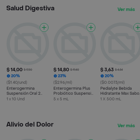
Salud Digestiva
Ver más
$ 14,00
$ 14,80
$ 3,63
$ 17,50
$ 19,40
$ 4,54
20%
23%
20%
($1.40/und)
($2.96/ml)
($0.0073/ml)
Enterogermina
Enterogermina Plus
Pedialyte Bebida
Suspensión Oral 2
Probiótico Suspensión
Hidratante Max Sabo
Billones (5 mL)
4 Billones 5 Frascos
a Uva
1 x 10 Und
5 x 5 mL
1 X 500 mL
Alivio del Dolor
Ver más