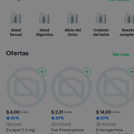
Salud
Salud
Alivio del
Cuidado
Snacks
Sexual
Digestiva
Dolor
del bebé
comple
Ofertas
Ver más
$ 6,00
$ 2,31
$ 14,00
$ 7,50
$ 2,88
$ 17,50
20%
20%
20%
($6/und)
($0.47/und)
($1.40/und)
Escapel (1.5 mg)
Five Preservativos
Enterogermina