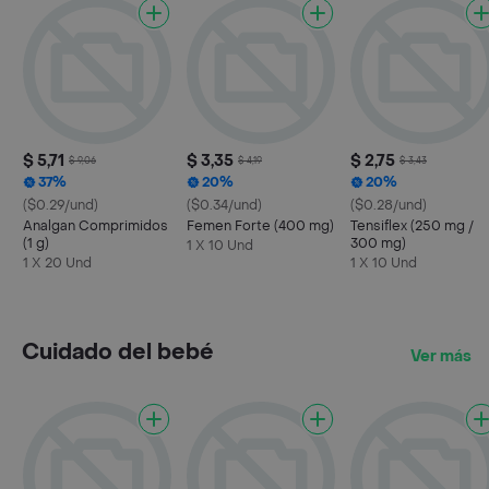
$ 5,71
$ 3,35
$ 2,75
$ 9,06
$ 4,19
$ 3,43
37%
20%
20%
($0.29/und)
($0.34/und)
($0.28/und)
Analgan Comprimidos
Femen Forte (400 mg)
Tensiflex (250 mg /
(1 g)
300 mg)
1 X 10 Und
1 X 20 Und
1 X 10 Und
Cuidado del bebé
Ver más