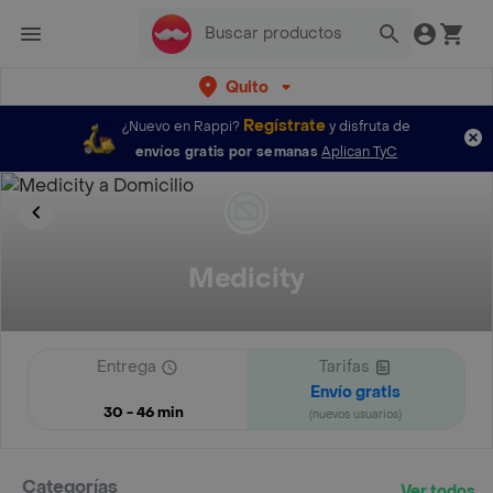
Quito
Regístrate
¿Nuevo en Rappi?
y disfruta de
envíos gratis por semanas
Aplican TyC
Medicity
Entrega
Tarifas
Envío gratis
30 - 46 min
(nuevos usuarios)
Categorías
Ver todos