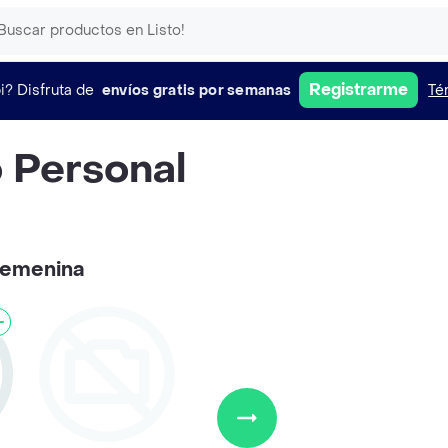
Registrarme
i?
Disfruta de
envíos gratis por semanas
Té
 Personal
femenina