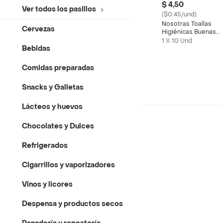
$ 4,50
Ver todos los pasillos
($0.45/und)
Nosotras Toallas
Cervezas
Higiénicas Buenas
Noches
1 X 10 Und
Bebidas
Comidas preparadas
Snacks y Galletas
Lácteos y huevos
Chocolates y Dulces
Refrigerados
Cigarrillos y vaporizadores
Vinos y licores
Despensa y productos secos