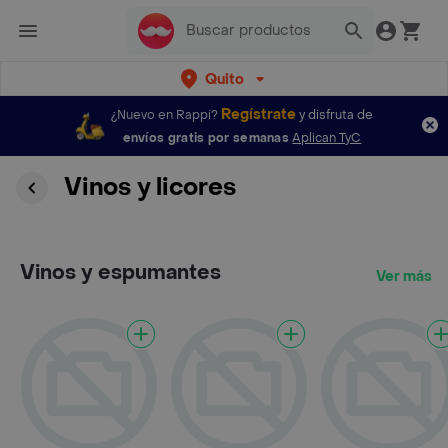
Quito
Regístrate
¿Nuevo en Rappi?
y disfruta de
envíos gratis por semanas
Aplican TyC
Vinos y licores
Vinos y espumantes
Ver más