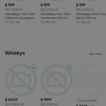
$ 9,99
$ 9,99
$ 9,99
($0.0134/ml)
($0.0134/ml)
($0.0134/ml)
Viña Maipo Vino Tinto
Viña Maipo Vino Tinto
Viña Maipo Vino Tinto
Cabernet Sauvignon
Carmenere 750 mL
Merlot 750 mL
750 mL
1 X 750 mL
1 X 750 mL
1 X 750 mL
Whiskys
Ver más
$ 64,50
$ 19,99
Pronto de vuelta
($0.0860/ml)
($0.0267/ml)