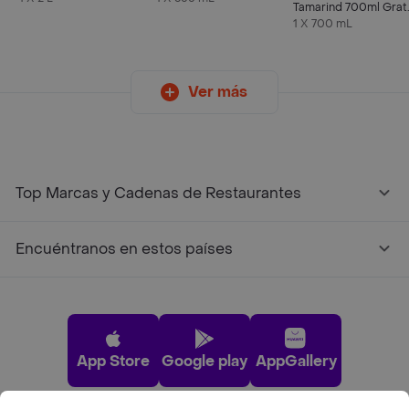
Tamarind 700ml Grat
Imperial Toronja +
1 X 700 mL
Hielo
Ver más
Top Marcas y Cadenas de Restaurantes
Encuéntranos en estos países
App Store
Google play
AppGallery