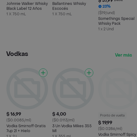
$ 37,99
$ 49,98
Johnnie Walker Whisky
Ballantines Whisky
23%
Black Label 12 Años
Escocés
($19/und)
1 X 750 mL
1 X 750 mL
Somethings Special
Whisky Pack
1 x 2 Und
Vodkas
Ver más
$ 16,99
$ 4,00
Pronto de vuelta
($0.0085/ml)
($0.0113/ml)
$ 19,99
Vodka Smirnoff Gratis
3 Un Vodka Mikes 355
($0.0286/ml)
7up 2l + Hielo
Ml
Vodka Smirnoff Spicy
1 X 2 L
1 X 355 mL