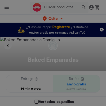
Quito
Regístrate
¿Nuevo en Rappi?
y disfruta de
envíos gratis por semanas
Aplican TyC
Baked Empanadas
Entrega
Tarifas
Envío gratis
14 min o prog.
(nuevos usuarios)
Ver todos los pasillos