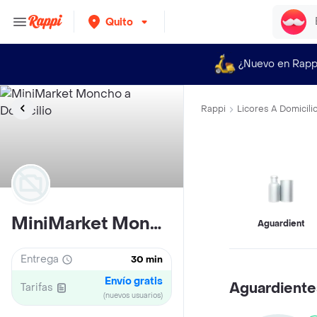
Quito
¿Nuevo en Rapp
Rappi
Licores A Domicili
MiniMarket Moncho
Aguardientes
Entrega
30 min
Envío gratis
Aguardiente
Tarifas
(nuevos usuarios)