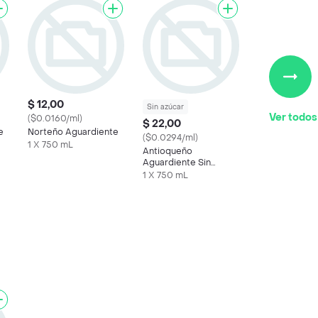
$ 12,00
Sin azúcar
Ver todos
($0.0160/ml)
$ 22,00
e
Norteño Aguardiente
($0.0294/ml)
1 X 750 mL
Antioqueño
Aguardiente Sin
Azúcar 750 mL
1 X 750 mL