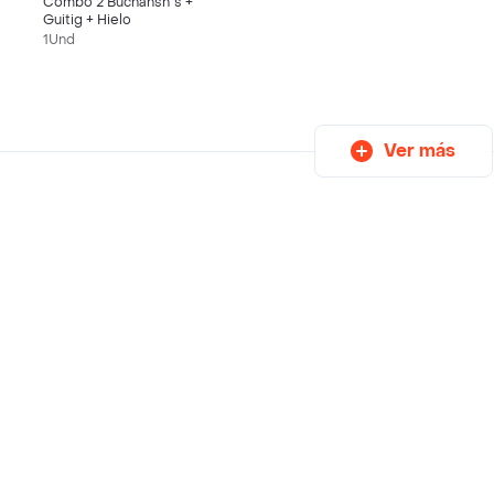
Combo 2 Buchansn´s +
Guitig + Hielo
1Und
Ver más