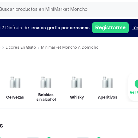
Registrarme
i?
Disfruta de
envíos gratis por semanas
Té
o
Licores En Quito
Minimarket Moncho A Domicilio
Ver 
Bebidas
Cervezas
Whisky
Aperitivos
sin alcohol
s