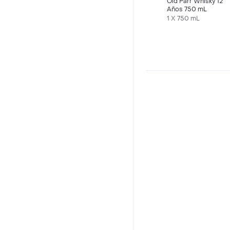
Old Parr Whisky 12
Años 750 mL
1 X 750 mL