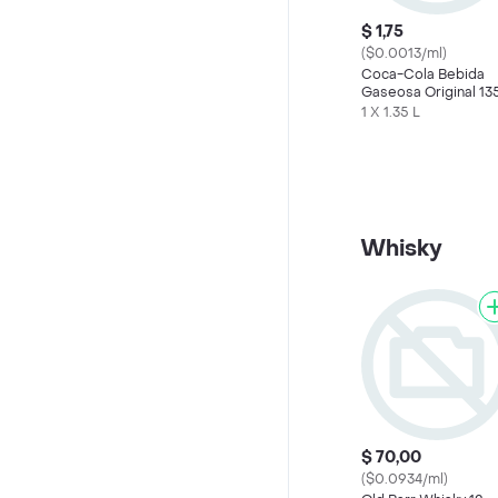
$ 1,75
($0.0013/ml)
Coca-Cola Bebida
Gaseosa Original 13
mL
1 X 1.35 L
Whisky
$ 70,00
($0.0934/ml)