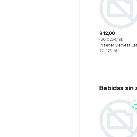
$ 12,00
($0.0254/ml)
Pilsener Cerveza La
1 X 473 mL
Bebidas sin 