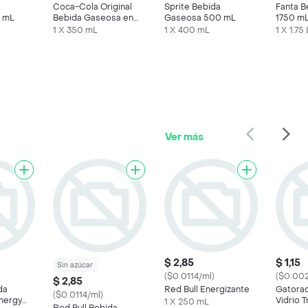
Coca-Cola Original
Sprite Bebida
Fanta 
 mL
Bebida Gaseosa en
Gaseosa 500 mL
1750 m
Lata
1 X 350 mL
1 X 400 mL
1 X 1.75 
Ver más
$ 2,85
$ 1,15
Sin azúcar
($0.0114/ml)
($0.002
$ 2,85
da
Red Bull Energizante
Gatora
($0.0114/ml)
nergy
Vidrio T
1 X 250 mL