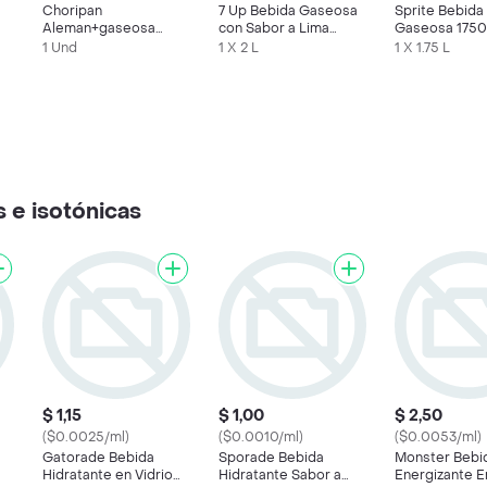
Choripan
7 Up Bebida Gaseosa
Sprite Bebida
Aleman+gaseosa
con Sabor a Lima
Gaseosa 1750
400ml+lays 27gr
Limón
1 Und
1 X 2 L
1 X 1.75 L
 e isotónicas
$ 1,15
$ 1,00
$ 2,50
($0.0025/ml)
($0.0010/ml)
($0.0053/ml)
Gatorade Bebida
Sporade Bebida
Monster Bebi
Hidratante en Vidrio
Hidratante Sabor a
Energizante E