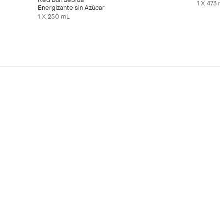
Red Bull Bebida
1 X 473
Energizante sin Azúcar
1 X 250 mL