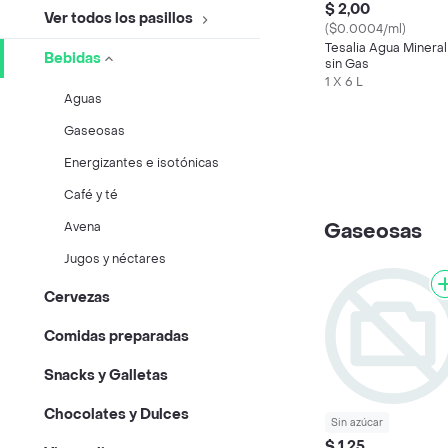
$ 2,00
Ver todos los pasillos
($0.0004/ml)
Tesalia Agua Mineral
Bebidas
sin Gas
1 X 6 L
Aguas
Gaseosas
Energizantes e isotónicas
Café y té
Gaseosas
Avena
Jugos y néctares
Cervezas
Comidas preparadas
Snacks y Galletas
Chocolates y Dulces
Sin azúcar
$ 1,25