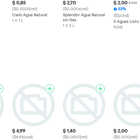
$ 0,85
$ 2,70
$ 2,00
$ 3,00
($0.0009/ml)
($0.0006/ml)
33%
Cielo Agua Natural
Splendor Agua Natural
($2/und)
sin Gas
1 X 1 L
5 Aguas Listo
1 X 5 L
1Und
$ 4,99
$ 1,40
$ 2,00
($4.99/und)
($0.0007/ml)
($0.0012/ml)