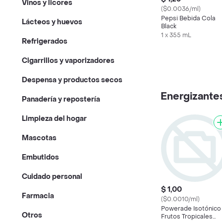
Vinos y licores
($0.0036/ml)
Pepsi Bebida Cola
Lácteos y huevos
Black
1 x 355 mL
Refrigerados
Cigarrillos y vaporizadores
Despensa y productos secos
Energizantes
Panadería y repostería
Limpieza del hogar
Mascotas
Embutidos
Cuidado personal
$ 1,00
Farmacia
($0.0010/ml)
Powerade Isotónico
Otros
Frutos Tropicales