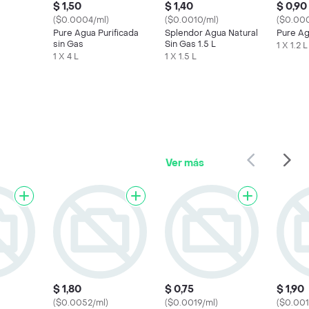
$ 1,50
$ 1,40
$ 0,90
($0.0004/ml)
($0.0010/ml)
($0.00
Pure Agua Purificada
Splendor Agua Natural
Pure A
sin Gas
Sin Gas 1.5 L
1 X 1.2 L
1 X 4 L
1 X 1.5 L
Ver más
$ 1,80
$ 0,75
$ 1,90
($0.0052/ml)
($0.0019/ml)
($0.001