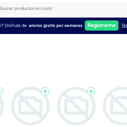
Registrarme
i?
Disfruta de
envíos gratis por semanas
Té