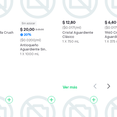
$ 12,80
$ 6,40
Sin azúcar
($0.0171/ml)
($0.017
$ 20,00
$ 25,00
lla Crush
Cristal Aguardiente
1960 Cr
20%
Clásico
Aguard
($0.0200/ml)
1 X 750 mL
1 X 375
Antioqueño
Aguardiente Sin
Azúcar 1 L
1 X 1000 mL
Ver más