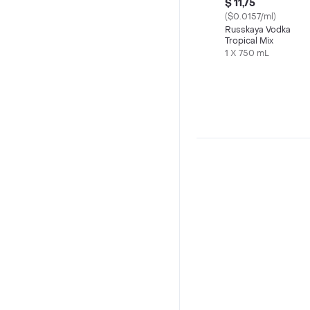
$ 11,75
($0.0157/ml)
Russkaya Vodka
Tropical Mix
1 X 750 mL