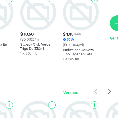
$ 10,60
$ 1,45
$ 2,25
Ver 
($0.0322/ml)
35%
a En
Sixpack Club Verde
($0.0054/ml)
Trigo De 330ml
Budweiser Cerveza
1 X 330 mL
Tipo Lager en Lata
1 X 269 mL
Ver más