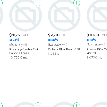
$ 11,75
$ 3,70
$ 10,50
$ 16,00
$ 5,00
$ 12,00
26%
26%
12%
($0.0157/ml)
($0.0025/ml)
($0.0150/ml)
Russkaya Vodka Pink
Cubata Blue Boom 1.5l
Zhumir Piña C
Sabor a Fresa
700ml
1 X 1.5 L
1 X 750.0 mL
1 X 700 mL