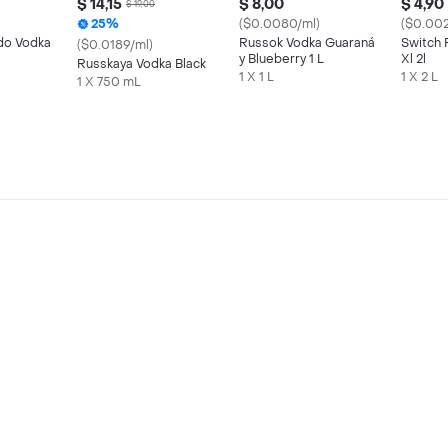
$ 14,15
$ 8,00
$ 4,90
$ 19,00
25%
($0.0080/ml)
($0.002
do Vodka
Russok Vodka Guaraná
Switch 
($0.0189/ml)
y Blueberry 1 L
Xl 2l
Russkaya Vodka Black
1 X 1 L
1 X 2 L
1 X 750 mL