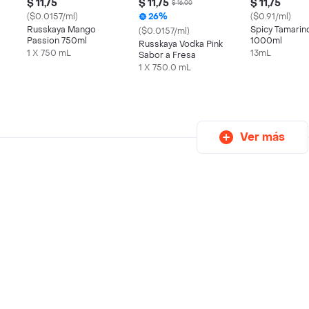
$ 11,75
$ 11,75
$ 11,75
$ 16,00
($0.0157/ml)
26%
($0.91/ml)
Russkaya Mango
Spicy Tamarin
($0.0157/ml)
Passion 750ml
1000ml
Russkaya Vodka Pink
1 X 750 mL
13mL
Sabor a Fresa
1 X 750.0 mL
Ver más