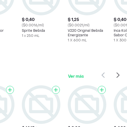
$ 0,40
$ 1,25
$ 0,40
($0.0016/ml)
($0.0021/ml)
($0.001
or
Sprite Bebida
V220 Original Bebida
Inca Ko
Energizante
Sabor O
1 x 250 mL
1 X 600 mL
1 X 300
Ver más