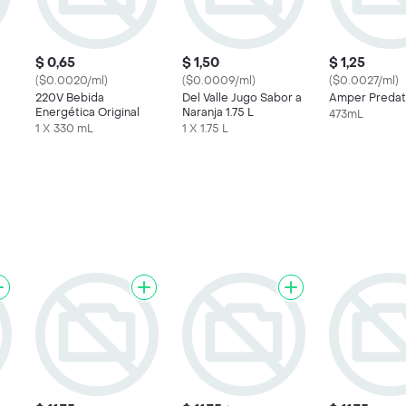
$ 0,65
$ 1,50
$ 1,25
($0.0020/ml)
($0.0009/ml)
($0.0027/ml)
220V Bebida
Del Valle Jugo Sabor a
Amper Predat
Energética Original
Naranja 1.75 L
473mL
1 X 330 mL
1 X 1.75 L