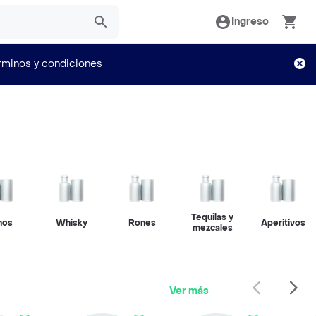
Ingreso
rminos y condiciones
Tequilas y
nos
Whisky
Rones
Aperitivos
mezcales
Ver más