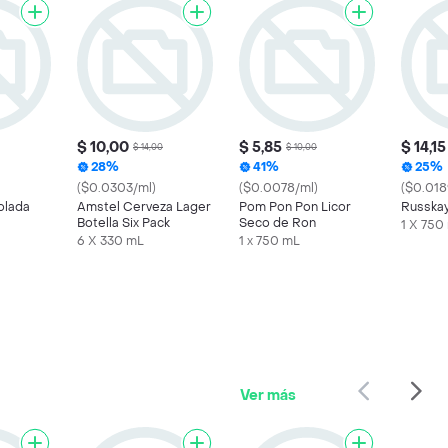
$ 10,00
$ 5,85
$ 14,15
$ 14,00
$ 10,00
28%
41%
25%
($0.0303/ml)
($0.0078/ml)
($0.018
olada
Amstel Cerveza Lager
Pom Pon Pon Licor
Russkay
Botella Six Pack
Seco de Ron
1 X 750
6 X 330 mL
1 x 750 mL
Ver más