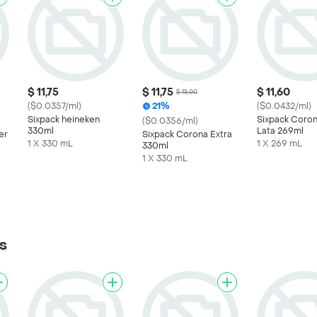
$ 11,75
$ 11,75
$ 11,60
$ 15,00
($0.0357/ml)
21%
($0.0432/ml)
Sixpack heineken
Sixpack Coron
($0.0356/ml)
330ml
Lata 269ml
er
Sixpack Corona Extra
1 X 330 mL
1 X 269 mL
330ml
1 X 330 mL
s