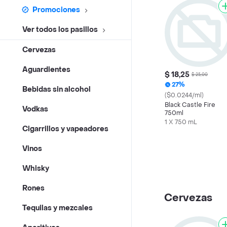
Promociones
Ver todos los pasillos
Cervezas
Aguardientes
$ 18,25
$ 25,00
27%
Bebidas sin alcohol
($0.0244/ml)
Black Castle Fire
Vodkas
750ml
1 X 750 mL
Cigarrillos y vapeadores
Vinos
Whisky
Rones
Cervezas
Tequilas y mezcales