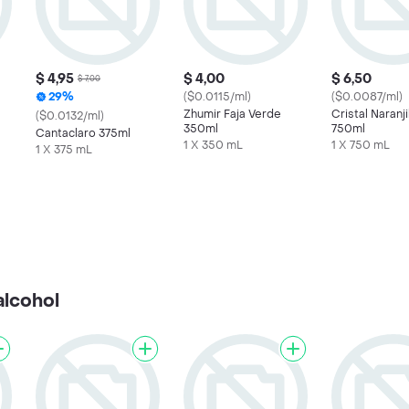
$ 4,95
$ 4,00
$ 6,50
$ 7,00
29%
($0.0115/ml)
($0.0087/ml)
Zhumir Faja Verde
Cristal Naranji
($0.0132/ml)
350ml
750ml
Cantaclaro 375ml
1 X 350 mL
1 X 750 mL
1 X 375 mL
alcohol