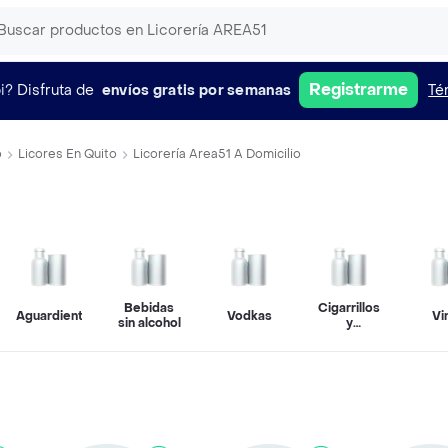
Registrarme
i?
Disfruta de
envíos gratis por semanas
Té
o
Licores En Quito
Licorería Area51 A Domicilio
Bebidas
Cigarrillos
Aguardientes
Vodkas
Vi
sin alcohol
y
vapeadores