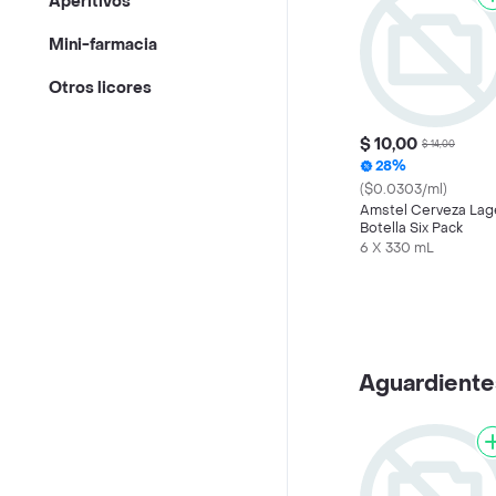
Aperitivos
Mini-farmacia
Otros licores
$ 10,00
$ 14,00
28%
($0.0303/ml)
Amstel Cerveza Lag
Botella Six Pack
6 X 330 mL
Aguardiente