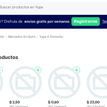
Registrarme
i?
Disfruta de
envíos gratis por semanas
Té
lio
Mercados En Quito
Yupa A Domicilio
oductos
$ 2,50
$ 0,60
$ 23,00