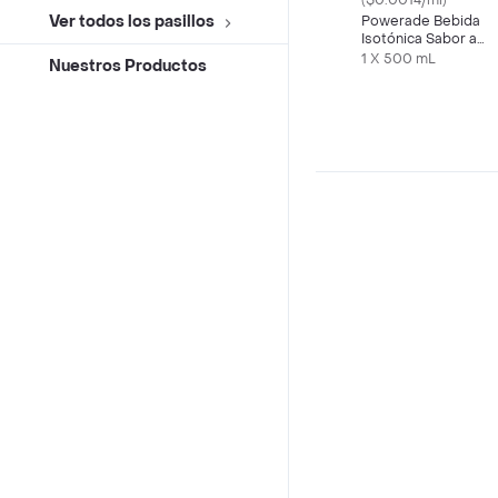
($0.0014/ml)
Ver todos los pasillos
Powerade Bebida
Isotónica Sabor a
Mora Azul 500 mL
1 X 500 mL
Nuestros Productos