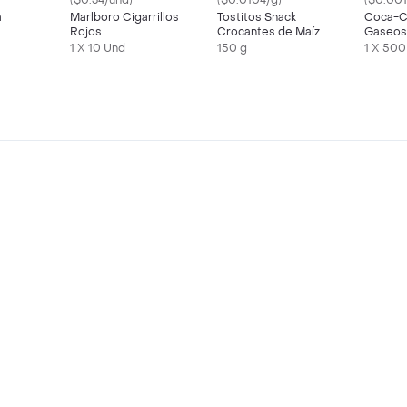
($0.34/und)
($0.0104/g)
($0.001
a
Marlboro Cigarrillos
Tostitos Snack
Coca-C
Rojos
Crocantes de Maíz
Gaseosa
Sabor Jalapeños
mL
1 X 10 Und
150 g
1 X 500