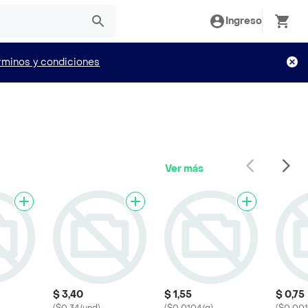
Ingreso
rminos y condiciones
Ver más
$ 3,40
$ 1,55
$ 0,75