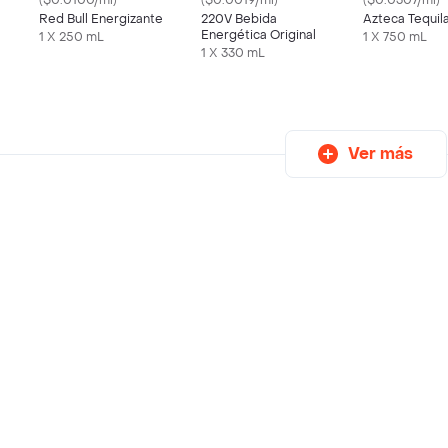
($0.0100/ml)
($0.0019/ml)
($0.0307/ml)
Red Bull Energizante
220V Bebida
Azteca Tequil
Energética Original
1 X 250 mL
1 X 750 mL
1 X 330 mL
Ver más