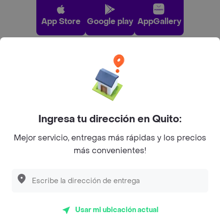
App Store
Google play
AppGallery
Pide tu comida favorita cerca de ti
Categorías
Ingresa tu dirección en Quito:
Únete a Rappi
Mejor servicio, entregas más rápidas y los precios
más convenientes!
Sobre Rappi
Facebook
Twitter
Instagram
Usar mi ubicación actual
©
2026
Rappi Inc. All rights reserved.