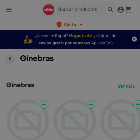
Quito
Regístrate
¿Nuevo en Rappi?
y disfruta de
envíos gratis por semanas
Aplican TyC
Ginebras
Ginebras
Ver más