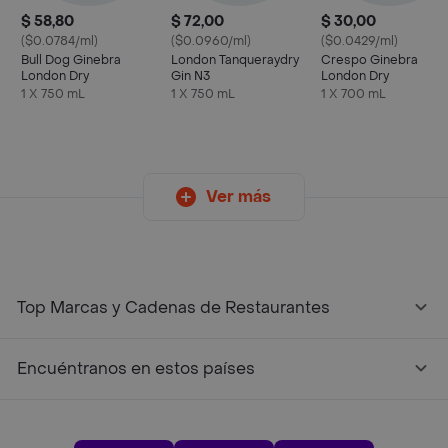
$ 58,80
$ 72,00
$ 30,00
($0.0784/ml)
($0.0960/ml)
($0.0429/ml)
Bull Dog Ginebra
London Tanqueraydry
Crespo Ginebra
London Dry
Gin N3
London Dry
1 X 750 mL
1 X 750 mL
1 X 700 mL
Ver más
Top Marcas y Cadenas de Restaurantes
Encuéntranos en estos países