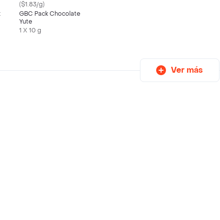
($1.83/g)
k
GBC Pack Chocolate
Yute
1 X 10 g
Ver más