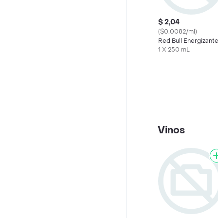
$ 2,04
($0.0082/ml)
Red Bull Energizant
1 X 250 mL
Vinos