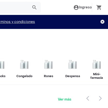
Ingreso
rminos y condiciones
Mini-
acks
Congelados
Rones
Despensa
farmacia
Ver más