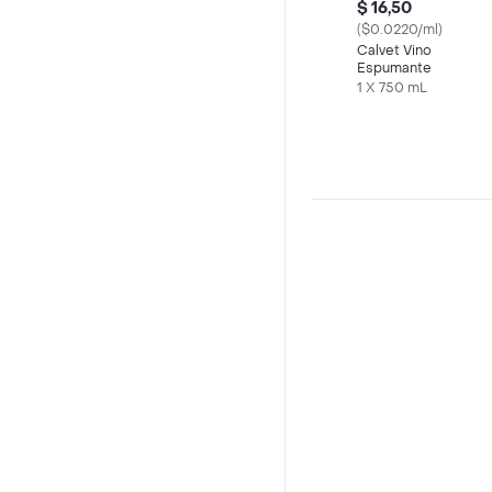
$ 16,50
($0.0220/ml)
Calvet Vino
Espumante
1 X 750 mL