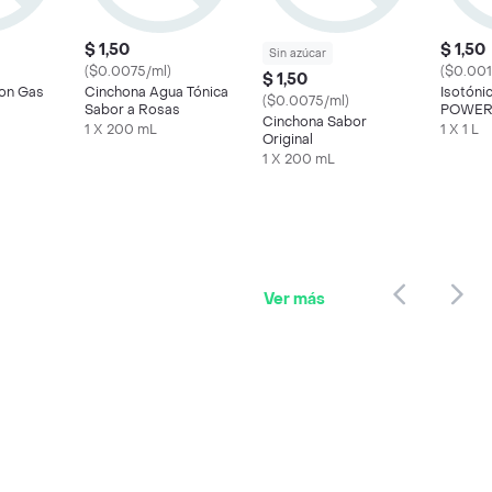
$ 1,50
$ 1,50
Sin azúcar
($0.0075/ml)
($0.001
$ 1,50
Con Gas
Cinchona Agua Tónica
Isotóni
($0.0075/ml)
Sabor a Rosas
POWER
Cinchona Sabor
1 X 200 mL
1 X 1 L
Original
1 X 200 mL
Ver más