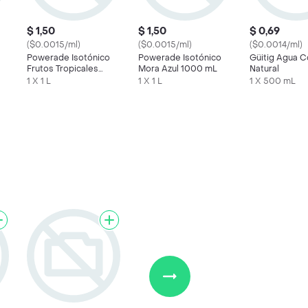
$ 1,50
$ 1,50
$ 0,69
($0.0015/ml)
($0.0015/ml)
($0.0014/ml)
e
Powerade Isotónico
Powerade Isotónico
Güitig Agua 
Frutos Tropicales
Mora Azul 1000 mL
Natural
1000 mL
1 X 1 L
1 X 1 L
1 X 500 mL