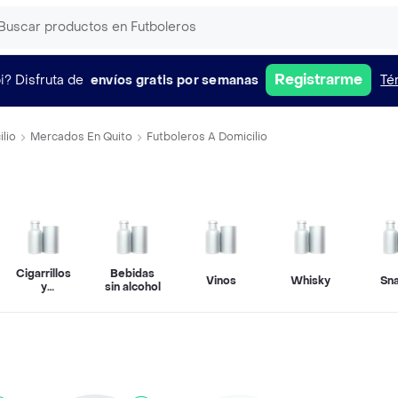
Registrarme
i?
Disfruta de
envíos gratis por semanas
Té
lio
Mercados En Quito
Futboleros A Domicilio
Cigarrillos
Bebidas
Vinos
Whisky
Sn
y
sin alcohol
vapeadores