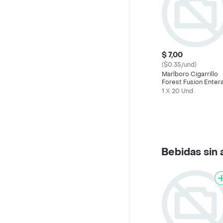
$ 7,00
($0.35/und)
Marlboro Cigarrillo
Forest Fusion Enter
1 X 20 Und
Bebidas sin 