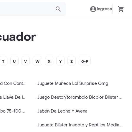
Ingreso
cuador
T
U
V
W
X
Y
Z
0-9
Juego De 3 Mini Lámparas Led Con Control Remoto
Juguete Muñeca Lol Surprise Omg
Juego Combinado De 2 Piezas Llave De Impacto Inalambrica 1/2'' Bl 20v 300n.m + Lampara Ingco
Juego Destor/torombolo Bicolor Blister 1/4"x 1.1/2" Blister 2 Pcs Estre/plano Wadfow
Juguete Romp Princesas Jumbo 75-100 Pzs
Jabón De Leche Y Avena
Juguete Blíster Insecto y Reptiles Medianos