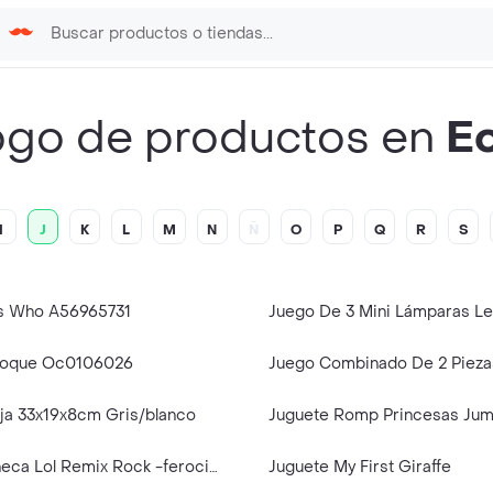
ogo de productos en
E
I
J
K
L
M
N
Ñ
O
P
Q
R
S
s Who A56965731
itoque Oc0106026
ja 33x19x8cm Gris/blanco
Juguete Muñeca Lol Remix Rock -ferocious
Juguete My First Giraffe