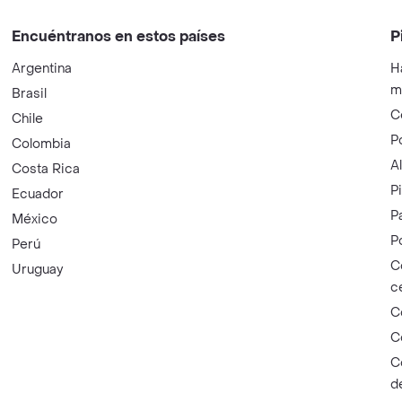
Encuéntranos en estos países
P
Argentina
H
m
Brasil
C
Chile
P
Colombia
A
Costa Rica
P
Ecuador
P
México
P
Perú
C
Uruguay
c
C
C
C
d