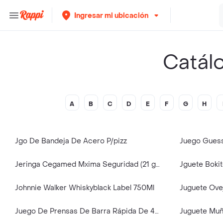
Ingresar mi ubicación
Catál
A
B
C
D
E
F
G
H
Jgo De Bandeja De Acero P/pizz
Juego Gues
Jeringa Cegamed Mxima Seguridad (21 g) 10 cc
Jguete Bok
Johnnie Walker Whiskyblack Label 750Ml
Juguete Ove
Juego De Prensas De Barra Rápida De 4 Piezas Wadfow