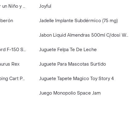
Juguete Didáctico Para Vestir un Niño y Niña
Joyful
iberón
Jadelle Implante Subdérmico (75 mg)
Jabon Liquid Almendras 500ml C/dosi Weir
Juguete Carro Camo Class Ford F-150 Svt Raptor
Juguete Felpa Te De Leche
aurus Rex
Juguete Para Mascotas Surtido
Juguete Figura Fortnite Shopping Cart Pack
Juguete Tapete Magico Toy Story 4
Juego Monopolio Space Jam