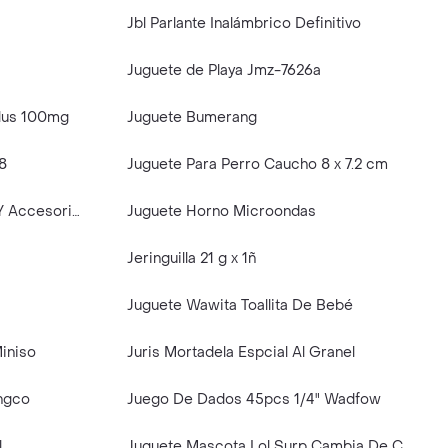
Jbl Parlante Inalámbrico Definitivo
Juguete de Playa Jmz-7626a
Plus 100mg
Juguete Bumerang
8
Juguete Para Perro Caucho 8 x 7.2 cm
Juguete Playset Con Figuras Y Accesorio Kid E Cats
Juguete Horno Microondas
Jeringuilla 21 g x 1ñ
Juguete Wawita Toallita De Bebé
iniso
Juris Mortadela Espcial Al Granel
ngco
Juego De Dados 45pcs 1/4" Wadfow
l
Juguete Mascota Lol Surp Cambia De Color Stda