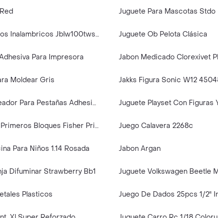
 Red
Juguete Para Mascotas Stdo
Jbl - Audifonos Inalambricos Jblw100twsivr | Negro
Juguete Ob Pelota Clásica
 Adhesiva Para Impresora
Jabon Medicado Clorexivet 
ara Moldear Gris
Jakks Figura Sonic W12 4504
J Lash Delineador Para Pestañas Adhesivo Magic Clear
Juguete Mis Primeros Bloques Fisher Price
Juego Calavera 2268c
ina Para Niños 1.14 Rosada
Jabon Argan
nja Difuminar Strawberry Bb1
Juguete Volkswagen Beetle M
tales Plasticos
Juego De Dados 25pcs 1/2" I
nt. Xl Super Reforzado
Juguete Carro Rc 1/18 Coloru