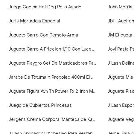
Juego Cocina Hot Dog Pollo Asado
John Morris
Juris Mortadela Especial
Juguete Carro Con Remoto Arma
JM Etiqueta
Juguete Carro A Friccion 1/10 Con Luces Y Sonido
Jovi Pasta P
Juguete Playgro Set De Masticadores Para Bebé
Jarabe De Totuma Y Propoleo 400ml El Rey Cutervo
Juguete Figura Avn Th Power Fx 2. Iron Man
Juguete Pisc
Juego de Cubiertos Princesas
J Lash Espo
Jergens Crema Corporal Manteca de Karité
Juguete Vege
J Lash Aplicador y Adhesivo Para Pestañas Individuales
Jemel Faja A