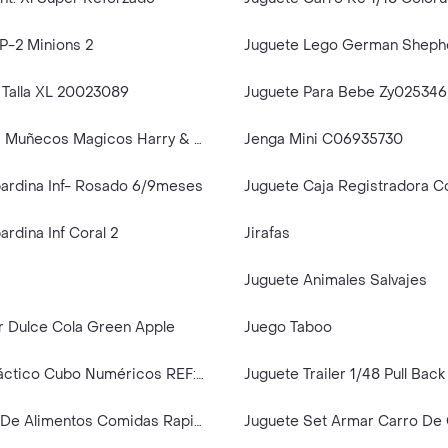
P-2 Minions 2
Juguete Lego German Sheph
 Talla XL 20023089
Juguete Para Bebe Zy025346
Juguete Mini Muñecos Magicos Harry & Cho Stda
Jenga Mini C06935730
ardina Inf- Rosado 6/9meses
rdina Inf Coral 2
Jirafas
Juguete Animales Salvajes
er Dulce Cola Green Apple
Juego Taboo
Juguete Didáctico Cubo Numéricos REF: 2205
Juguete Trailer 1/48 Pull Back
Juguete Set De Alimentos Comidas Rapida