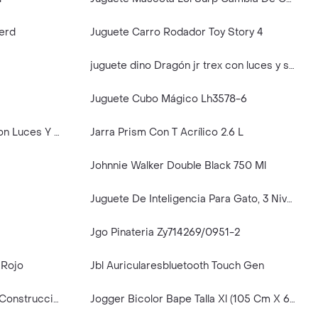
erd
Juguete Carro Rodador Toy Story 4
juguete dino Dragón jr trex con luces y sonidos
Juguete Cubo Mágico Lh3578-6
Juguete Caja Registradora Con Luces Y Sonidos
Jarra Prism Con T Acrílico 2.6 L
Johnnie Walker Double Black 750 Ml
Juguete De Inteligencia Para Gato, 3 Niveles
Jgo Pinateria Zy714269/0951-2
 Rojo
Jbl Auricularesbluetooth Touch Gen
Juguete Set Armar Carro De Construccion
Jogger Bicolor Bape Talla Xl (105 Cm X 68cm)