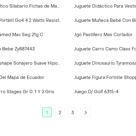
Juego Didáctico Silabario Fichas de Madera
Jbl Parlante Portátil Go4 4.2 Watts Resistente al Agua Bluetooth
Juguete Muñeca Bebé Con B
amed Max Seg 21g C
Jgo Pastillero Mas Cortador
a Bebe Zy887443
Juguete Edushape Sonajero Suave Hipopótamo
Juguete Dinosaurio Tyrannos
la Del Mapa de Ecuador
rro Stages Gr 0. 1 Y 2 Gris
Juego D/ Golf 6315-4
1
2
3