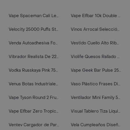
Vape Spaceman Cali Lemonade 20000 Puffs
Vape Elfbar 10k Double Mango 5% Nic. Recargable
Velocity 25000 Puffs Strawberry Mango
Vinos Arrocal Selección Especial Tinto 750 Ml
Venda Autoadhesiva Fortune 4 Pulgadas
Vestido Cuello Alto Ribb Gris M Roland
Vibrador Realista De 22cm Cafe
Violife Quesos Rallado Sabor a Mozzarella
Vodka Russkaya Pink 750 Ml
Vape Geek Bar Pulse 25k Sour Mango Pineapple
Venus Botas Industriales Talla 40
Vaso Plástico Frases Divertidas (cambian De Color)
Vape Tyson Round 2 Fruit Party 7500 Puffs
Ventilador Mini Family 500mA A Miniso
Vape Elfbar Zero Tropical Raibow Blast 5000 Puffs 0% Nic
Visual Tablero Tiza Líquida Para Pared 60 cm
Ventev Cargador de Pared de 18 W Usb-c a Cable Lightnin 215892
Vela Cumpleaños Diseños #2