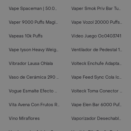
Vape Spaceman | 50.000 Puff / 50k | White Grape Ice | 5% Nicotina
Vaper Smok Priv Bar Turbo 15000 Puffs Dr. Cherry L 5%
Vaper 9000 Puffs Magic Blueberry Raspberry Rgb Light
Vape Vozol 20000 Puffs Blue Razz Ice, 5% Nic.
Vapeas 10k Puffs
Video Juego Oc0403741
Vape tyson Heavy Weight 7k puffs apple Melonberry 5% Nic.
Ventilador de Pedestal 16
Vibrador Lausa Ohlala
Volteck Enchufe Adaptador de Redondo a Plano AD-RP (500219)
Vaso de Cerámica 290 mL (Rosa) Miniso
Vape Feed Sync Cola Ice 30k Puffs
Vogue Esmalte Efecto Gel Deslumbrante
Volteck Toma Conector Para Polarizado 2P 15A
Vita Avena Con Frutos Rojos 1 L
Vape Elen Bar 6000 Puffs Vanilla Cream
Vino Miraflores
Vaporizador Desechable Vkup Strawberry Watermelon 6000 Puffs