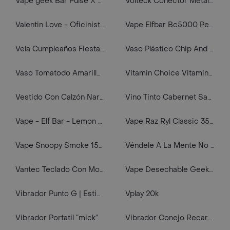
Vape geek Bar Pulse X 25000 puffs grapefruit Refresher 5% Nic.
Volteck Conector Metal Tubo Conduit 1"
Valentin Love - Oficinistas - Cupcake Y Mini Ramo
Vape Elfbar Bc5000 Peach Mango Watermelon
Vela Cumpleaños Fiesta No. 8
Vaso Plástico Chip And Dale Miniso
Vaso Tomatodo Amarillo 01902.A Funky Fish
Vitamin Choice Vitamina C/Zinc (1000 mg)
Vestido Con Calzón Naranja 9 M
Vino Tinto Cabernet Sauvignon Chileno Viña Maipo 750ml
Vape - Elf Bar - Lemon Mint - 3000 Puffs
Vape Raz Ryl Classic 35k Banana Ice
Vape Snoopy Smoke 15k Triple Berry Ice
Véndele A La Mente No A La Gente
Vantec Teclado Con Mouse Ergonómico VT-CM500
Vape Desechable Geek Bar Pulse X 25000 Puffs (blue Razz Ice)
Vibrador Punto G | Estimulación Dual Suave | Alyssa
Vplay 20k
Vibrador Portatil “mick”
Vibrador Conejo Recargable “hugo”