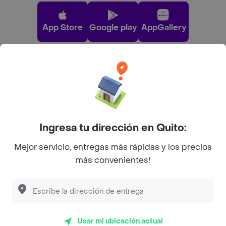
App Store
Google play
AppGallery
Pide tu comida favorita cerca de ti
Categorías
Ingresa tu dirección en Quito:
Únete a Rappi
Mejor servicio, entregas más rápidas y los precios
más convenientes!
Sobre Rappi
Facebook
Twitter
Instagram
Usar mi ubicación actual
©
2026
Rappi Inc. All rights reserved.