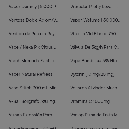
Vaper Dummy | 8.000 Puff / 8k | Fizzy Lemon| 5% Nicotina
Vibrador Pretty Love – Masajeador
Ventosa Doble Aglom/Vide Met
Vaper Wefume | 30.000 Puff / 30k | Miami Mix | 5% Nicotina
Vestido de Punto a Rayas Blanco 4T
Vino La Vid Blanco 750ml
Vape / Nexa Pix Citrus Rush 35000 Puffs / 5% Nic
Válvula De 3kg/h Para Cocina, Secadora O Calefón
Vtech Memoria Flash de Almacenamiento 64Gb
Vape Bomb Lux 5% Nicotine
Vaper Natural Refress
Vytorin (10 mg/20 mg)
Vaso Stitch 900 mL Miniso
Voltaren Aliviador Muscular Aerosol
V-Ball Bolígrafo Azul Agua BL-VB5
Vitamina C 1000mg
Vulcan Extensión Para Mezclar
Vaslop Pulpa de Fruta Maracuya
Vrake Magnético C15-0120
Vogue polvo natural tayrona