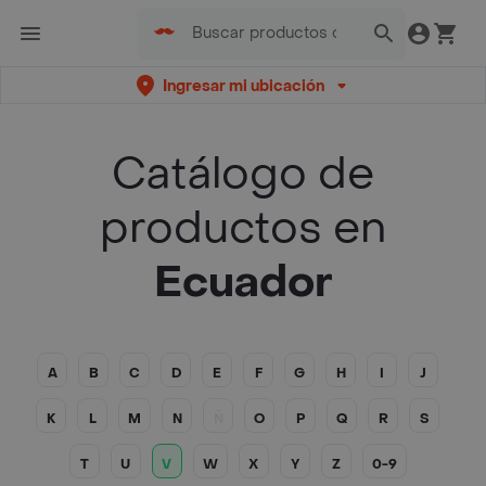
Ingresar mi ubicación
Catálogo de
productos en
Ecuador
A
B
C
D
E
F
G
H
I
J
K
L
M
N
Ñ
O
P
Q
R
S
T
U
V
W
X
Y
Z
0-9