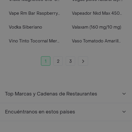
Vape Rm Bar Raspberry Peach Ice 9000
Vapeador Nkd Max 4500 Guava Berries Ice
Vodka Siberiano
Valaxam (160 mg/10 mg)
Vino Tinto Tocornal Merlot
Vaso Tomatodo Amarillo 01901.A Funky Fish
1
2
3
Top Marcas y Cadenas de Restaurantes
Encuéntranos en estos países