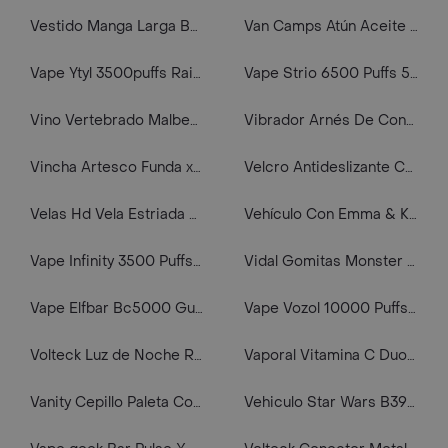
Vestido Manga Larga Beige 3 M
Van Camps Atún Aceite Lomito
Vape Ytyl 3500puffs Rainbow Candy
Vape Strio 6500 Puffs 5% Nic. Fruit Trail Eb Design Elfbar
Vino Vertebrado Malbec Viña Los Chocos
Vibrador Arnés De Conejo Con Control
Vincha Artesco Funda x 10
Velcro Antideslizante Cuadrado Blanco 12'
Velas Hd Vela Estriada 200 Redonda 5 x 10 cm Blanco
Vehículo Con Emma & Kitt-10
Vape Infinity 3500 Puffs Original 5% Salt Nic fume desechable mint Ice
Vidal Gomitas Monster Mix Doypack
Vape Elfbar Bc5000 Gumi 5000 Puffs 5% Nic
Vape Vozol 10000 Puffs Frozen Strawberry Kiwi , 5% Nic.
Volteck Luz de Noche Ref 500181
Vaporal Vitamina C Duo Efervescentes
Vanity Cepillo Paleta Cojinete Masajeador
Vehiculo Star Wars B3929/As03