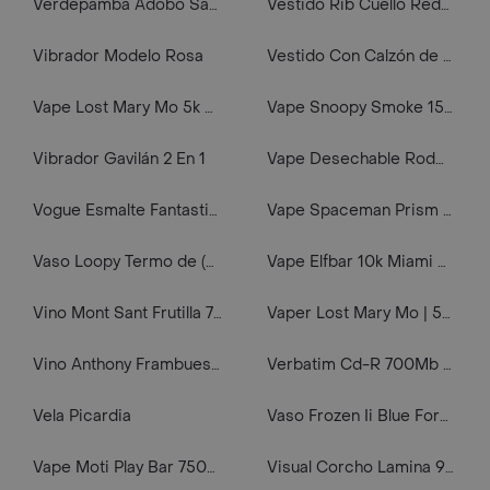
Verdepamba Adobo Sazon Completa Doypack 200 Gr
Vestido Rib Cuello Redondo Negro Talla XL Roland
Vibrador Modelo Rosa
Vestido Con Calzón de Punto Azul 6 M
Vape Lost Mary Mo 5k Colombian Coffee Ice
Vape Snoopy Smoke 15k Cool Mint
Vibrador Gavilán 2 En 1
Vape Desechable Rodman 9100 Puffs Sour Gummy Worm Ice
Vogue Esmalte Fantastic Amapola
Vape Spaceman Prism Mint 18000 Puffs
Vaso Loopy Termo de (535 mL) Miniso
Vape Elfbar 10k Miami Mint 5% Nic. Recargable
Vino Mont Sant Frutilla 750 Ml
Vaper Lost Mary Mo | 5000 Puffs | Iced Peach Colada| 5% Nicotina
Vino Anthony Frambuesa 750ml
Verbatim Cd-R 700Mb 80 Minutos 52X Sobre 96298
Vela Picardia
Vaso Frozen Ii Blue Forest
Vape Moti Play Bar 7500 Puffs Rainbow Cloudz
Visual Corcho Lamina 90 cm x 60 cm x 03 mm