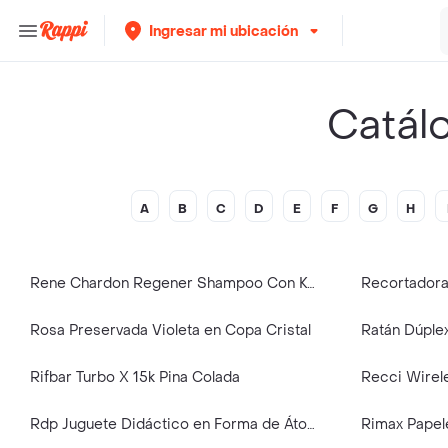
Ingresar mi ubicación
Catál
A
B
C
D
E
F
G
H
Rene Chardon Regener Shampoo Con Keratina Fuerza & Reparacion 1000ml.
Rosa Preservada Violeta en Copa Cristal
Ratán Dúple
Rifbar Turbo X 15k Pina Colada
Recci Wirel
Rdp Juguete Didáctico en Forma de Átomos
Rimax Papel