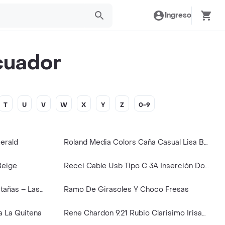
Ingreso
cuador
T
U
V
W
X
Y
Z
0-9
erald
Roland Media Colors Caña Casual Lisa Bananas Sin Costura Negro
Beige
Recci Cable Usb Tipo C 3A Inserción Doble Lateral
Removedor De Goma De Pestañas – Lash Remover – Veró Beauty
Ramo De Girasoles Y Choco Fresas
 La Quitena
Rene Chardon 9.21 Rubio Clarisimo Irisado Cenizo