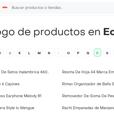
ogo de productos en
E
I
J
K
L
M
N
Ñ
O
P
Q
R
S
Recortadora De Setos Inalambrica 460mm 20v Ingco
Resma De Hoja A4 Marca Em
x 6 Cajones
Rimax Organizador de Baño 
ess Earphone Melody 81
era Style tv Wengue
Rachi Empanadas de Manzana