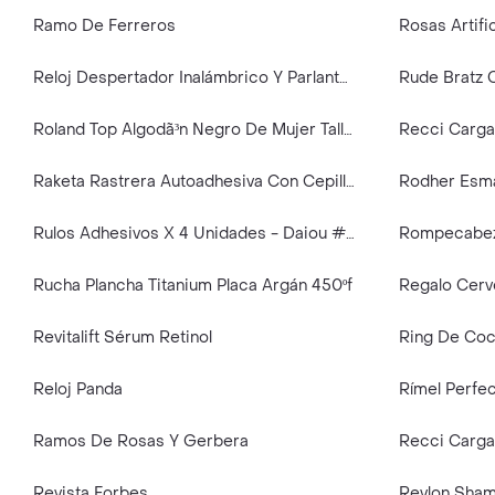
Ramo De Ferreros
Rosas Artifi
Reloj Despertador Inalámbrico Y Parlante Bluetoo Ccr101bk
Roland Top Algodã³n Negro De Mujer Talla L
Raketa Rastrera Autoadhesiva Con Cepillo
Rodher Esma
Rulos Adhesivos X 4 Unidades - Daiou # 2.8
Rucha Plancha Titanium Placa Argán 450ºf
Regalo Cer
Revitalift Sérum Retinol
Ring De Cocc
Reloj Panda
Rímel Perfec
Ramos De Rosas Y Gerbera
Revista Forbes
Revlon Sha