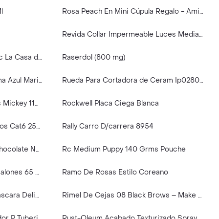
l
Rosa Peach En Mini Cúpula Regalo - Amistad - Cumpleaños- Dia De La Madre
Revida Collar Impermeable Luces Mediano Verde
Rompecabezas 500 Pzas Hqc La Casa de Pap
Raserdol (800 mg)
Roland Camiseta Cuello V Pima Azul Marino De Mujer Talla L
Rueda Para Cortadora de Ceram Ip0280702-8117
Rompecabezas Reloj 60 Pzas Mickey 11596
Rockwell Placa Ciega Blanca
Rca Cable de Red de 15 Metros Cat6 250Mhz
Rally Carro D/carrera 8954
República Del Cacao Barra Chocolate Negro El Oro 67%
Rc Medium Puppy 140 Grms Pouche
Robinson Escalera Alum 3Escalones 65 cm
Ramo De Rosas Estilo Coreano
Rude Ultimate Brow Artist Máscara Delineador Para Cejas - Neutral Brown
Rimel De Cejas 08 Black Brows – Make Me Brow – Essence
Rain-R-Shine Cemento Sellador P Tuberia Ace
Rust-Oleum Acabado Texturizado Spray Piedra Negro