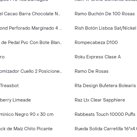
República Del Cacao Barra Chocolate Negro Con Leche Uvilla 48%
Ramo Buchón De 100 Rosas
Real Papel Bond Perforado Marginado 4 Líneas A5 Hojas 50 U
Rish Botón Lisboa Sat/Nicke
Rimax Tacho de Pedal Pvc Con Bote Blanco
Rompecabeza D100
ro
Roku Express Clase A
Repuesto Atomizador Cuello 2 Posiciones 28/410 mm
Ramo De Rosas
 Treasbot
Rta Design Bufetera Bolearis
pberry Limeade
Raz Ltx Clear Sapphiere
minico Negro 90 x 30 cm
ck de Maíz Chito Picante