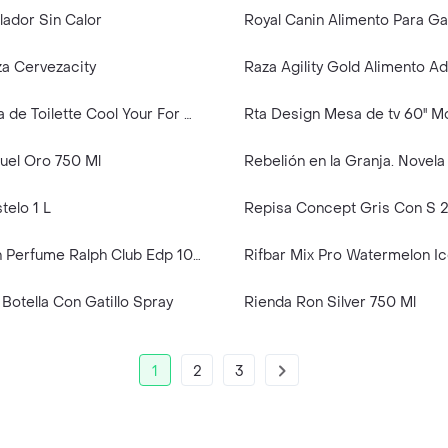
lador Sin Calor
a Cervezacity
Raza Agility Gold Alimento A
Reebok Agua de Toilette Cool Your For Men
Rta Design Mesa de tv 60'' 
uel Oro 750 Ml
telo 1 L
Repisa Concept Gris Con S 2
Ralph Lauren Perfume Ralph Club Edp 100ml
otella Con Gatillo Spray
Rienda Ron Silver 750 Ml
1
2
3