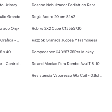
Royal Canin Alimento Para Gato Urinary 85g
Roscoe Nebulizador Pediátrico Rana
dulto Grande
Regla Acero 20 cm 8462
Monaco Onyx
Rubiks 2X2 Cube C15565730
Rebelión en la Granja. Novela Gráfica - Orwell George
Razz 6k Granada Jugosa Y Frambuesa
5 x 40
Rompecabez 040257 35Pzs Mickey
Rifbar Mix Pro Watermelon Ice - Control De Dulzura 40000 Puffs
Roland Medias Para Rombo Azul T 8-10
Resistencia Vaporesso Gtx Coil - 0.8ohm (12-16w)