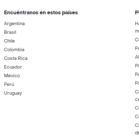
Encuéntranos en estos países
P
Argentina
H
m
Brasil
C
Chile
P
Colombia
A
Costa Rica
P
Ecuador
P
México
P
Perú
C
Uruguay
c
C
C
C
d