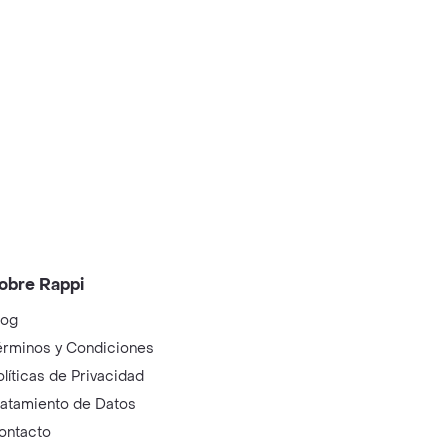
obre Rappi
log
érminos y Condiciones
olíticas de Privacidad
ratamiento de Datos
ontacto