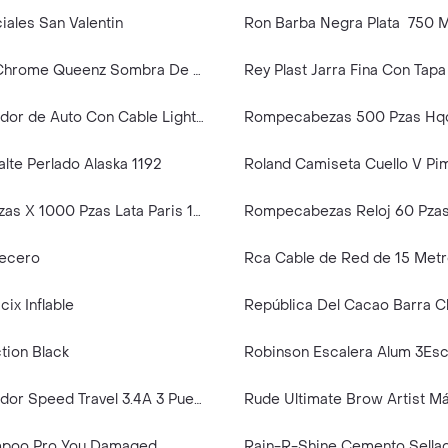
ciales San Valentin
Ron Barba Negra Plata 750 M
Rude Bratz Chrome Queenz Sombra De Ojos Líquida - Diva 3.5ml
Rey Plast Jarra Fina Con Tapa
Recci Cargador de Auto Con Cable Lightning Color Negro
lte Perlado Alaska 1192
Rompecabezas X 1000 Pzas Lata Paris 11446
vecero
ix Inflable
tion Black
Recci Cargador Speed Travel 3.4A 3 Puertos Usb Digital Display
mpoo Pro You Damaged