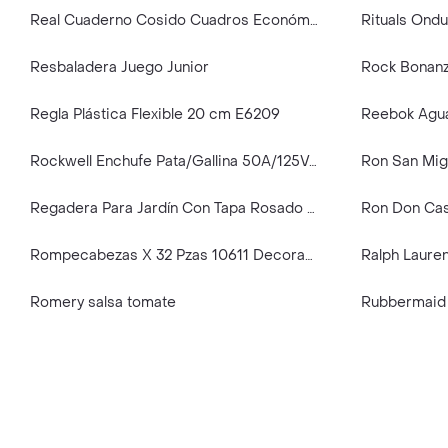
Real Cuaderno Cosido Cuadros Económico Cara Feliz 100 Hojas
Rituals Ondu
Resbaladera Juego Junior
Rock Bonanz
Regla Plástica Flexible 20 cm E6209
Rockwell Enchufe Pata/Gallina 50A/125V-250V Rockw
Ron San Mig
Regadera Para Jardín Con Tapa Rosado Sólido
Ron Don Cas
Rompecabezas X 32 Pzas 10611 Decorable
Romery salsa tomate
Rubbermaid B