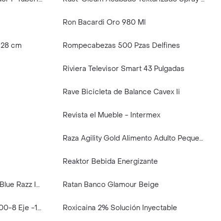
Ron Bacardi Oro 980 Ml
l 28 cm
Rompecabezas 500 Pzas Delfines
Riviera Televisor Smart 43 Pulgadas
Rave Bicicleta de Balance Cavex Ii
Revista el Mueble - Intermex
Raza Agility Gold Alimento Adulto Pequeña Salmon Y Cordero
Reaktor Bebida Energizante
Rabbeats Touch 10000 Puffs Blue Razz Ice
Ratan Banco Glamour Beige
Rueda Solida Carretilla 16"x4.00-8 Eje -130kg Wadfow
Roxicaina 2% Solución Inyectable