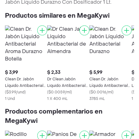
Jabón Líquido Durazno Con Dosificador 1 Lt.
Productos similares en MegaKywi
$ 3,99
$ 2,33
$ 5,99
$ 2
Clean Dr. Jabón
Dr Clean Jabón
Clean Dr. Jabón
Dr.
Líquido Antibacterial
Liquido Antibacterial
Líquido Antibacterial
Líqu
Aroma Durazno
(
$3.99/und
)
de Almendra
(
$0.0059/ml
)
Durazno
(
$0.0016/ml
)
Aro
(
$0
Botella
1 Und
1 X 400 mL
3785 mL
1 X
Productos complementarios en
MegaKywi