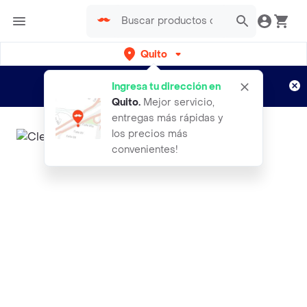
Quito
Regístrate
¿Nuevo en Rappi?
y disfruta de
Ingresa tu dirección en
envíos gratis por semanas
Aplican TyC
Quito
.
Mejor servicio,
entregas más rápidas y
los precios más
convenientes!