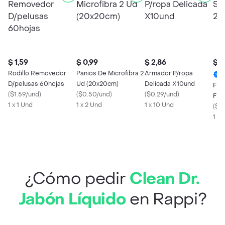
$ 1,59
$ 0,99
$ 2,86
$ 5
Rodillo Removedor
Panios De Microfibra 2
Armador P/ropa
D/pelusas 60hojas
Ud (20x20cm)
Delicada X10und
Fier
(
$1.59/und
)
(
$0.50/und
)
(
$0.29/und
)
Fil
1 x 1 Und
1 x 2 Und
1 x 10 Und
(
$5.
1 x 
¿Cómo pedir
Clean Dr.
Jabón Líquido
en Rappi?