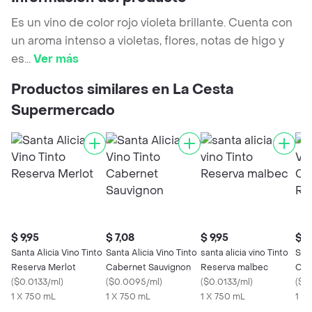
Es un vino de color rojo violeta brillante. Cuenta con
un aroma intenso a violetas, flores, notas de higo y
es
...
Ver más
Productos similares en La Cesta
Supermercado
$ 9,95
$ 7,08
$ 9,95
$ 1
Santa Alicia Vino Tinto
Santa Alicia Vino Tinto
santa alicia vino Tinto
Sant
Reserva Merlot
Cabernet Sauvignon
Reserva malbec
Car
(
$0.0133/ml
)
(
$0.0095/ml
)
(
$0.0133/ml
)
Res
(
$0
1 X 750 mL
1 X 750 mL
1 X 750 mL
1 X