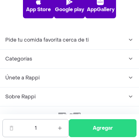
App Store
Google play
AppGallery
Pide tu comida favorita cerca de ti
Categorías
Únete a Rappi
Sobre Rappi
Facebook
Twitter
Instagram
1
Agregar
©
2026
Rappi Inc. All rights reserved.