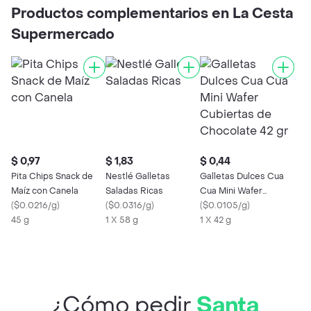
Productos complementarios en La Cesta
Supermercado
$ 0,97
$ 1,83
$ 0,44
Pita Chips Snack de
Nestlé Galletas
Galletas Dulces Cua
Maíz con Canela
Saladas Ricas
Cua Mini Wafer
(
$0.0216/g
)
(
$0.0316/g
)
Cubiertas de
(
$0.0105/g
)
45 g
1 X 58 g
Chocolate 42 gr
1 X 42 g
¿Cómo pedir
Santa