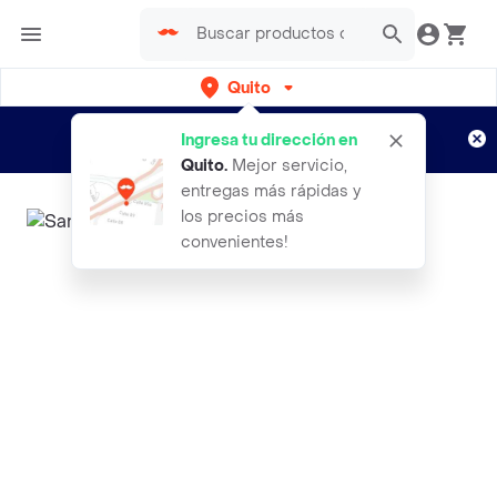
Quito
Regístrate
¿Nuevo en Rappi?
y disfruta de
Ingresa tu dirección en
envíos gratis por semanas
Aplican TyC
Quito
.
Mejor servicio,
entregas más rápidas y
los precios más
convenientes!