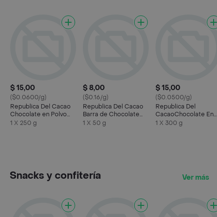
$ 15,00
$ 8,00
$ 15,00
($0.0600/g)
($0.16/g)
($0.0500/g)
Republica Del Cacao
Republica Del Cacao
Republica Del
Chocolate en Polvo
Barra de Chocolate
CacaoChocolate En
Hot Mocha
Negro Café 75%
Polvo
1 X 250 g
1 X 50 g
1 X 300 g
Snacks y confitería
Ver más