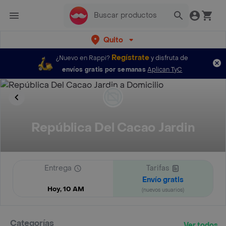
Quito
Regístrate
¿Nuevo en Rappi?
y disfruta de
envíos gratis por semanas
Aplican TyC
República Del Cacao Jardin
Entrega
Tarifas
Envío gratis
Hoy, 10 AM
(nuevos usuarios)
Categorías
Ver todos