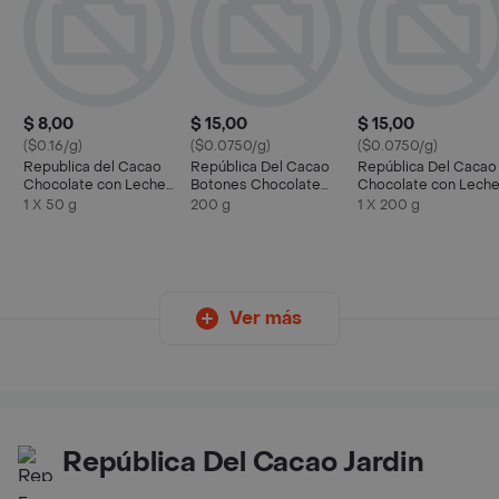
$ 8,00
$ 15,00
$ 15,00
($0.16/g)
($0.0750/g)
($0.0750/g)
Republica del Cacao
República Del Cacao
República Del Cacao
Chocolate con Leche
Botones Chocolate
Chocolate con Lech
Fino de Origen
Con Leche 40%
para Repostería 38
1 X 50 g
200 g
1 X 200 g
Ecuador 40%
Cacao
Cacao
Ver más
República Del Cacao Jardin