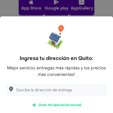
App Store
Google play
AppGallery
Pide tu comida favorita cerca de ti
Categorías
Ingresa tu dirección en Quito:
Únete a Rappi
Mejor servicio, entregas más rápidas y los precios
más convenientes!
Sobre Rappi
Facebook
Twitter
Instagram
Usar mi ubicación actual
©
2026
Rappi Inc. All rights reserved.