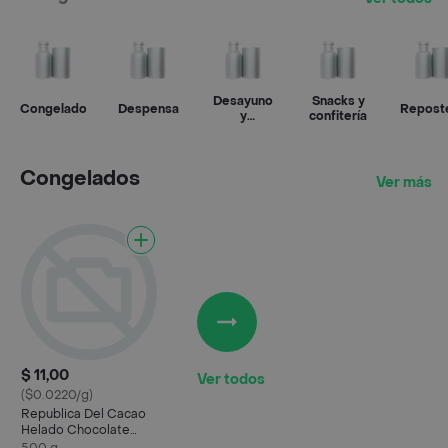
Desayuno
Snacks y
Congelados
Despensa
Reposte
y
confitería
colaciones
Congelados
Ver más
$ 11,00
Ver todos
($0.0220/g)
Republica Del Cacao
Helado Chocolate
Negro Amazonia 75%