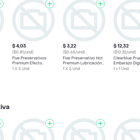
$ 4,03
$ 3,22
$ 12,32
($0.81/und)
($0.65/und)
($12.32/und)
Five Preservativos
Five Preservativo Hot
Clearblue Pru
Premium Efecto
Premium Lubricación
Embarazo Digi
Retardante
Térmica
1 X 5 Und
1 X 5 Und
1 x 1 Und
iva