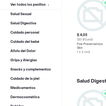
Ver todos los pasillos
Salud Sexual
Salud Digestiva
Cuidado personal
$ 4,03
($0.81/und)
Cuidado del bebé
Five Preservativos
Skin
Alivio del Dolor
1 X 5 Und
Gripa y Alergias
Snacks y complementos
Cuidado de la piel
Salud Digest
Medicamentos
Dermocosmética