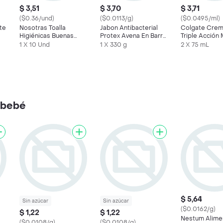
$ 3,51
$ 3,70
$ 3,71
($0.36/und)
($0.0113/g)
($0.0495/ml)
te
Nosotras Toalla
Jabon Antibacterial
Colgate Crem
Higiénicas Buenas
Protex Avena En Barra
Triple Acción
Noches Invisibles
110g x 3 Und
Original
1 X 10 Und
1 X 330 g
2 X 75 mL
 bebé
$ 5,64
Sin azúcar
Sin azúcar
($0.0162/g)
$ 1,22
$ 1,22
Nestum Alime
($0.0108/g)
($0.0108/g)