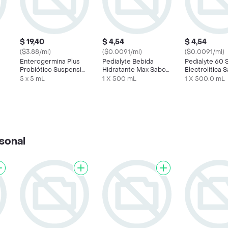
$ 19,40
$ 4,54
$ 4,54
($3.88/ml)
($0.0091/ml)
($0.0091/ml)
Enterogermina Plus
Pedialyte Bebida
Pedialyte 60 
Probiótico Suspensión
Hidratante Max Sabor
Electrolítica 
4 Billones 5 Frascos
a Uva
Manzana
5 x 5 mL
1 X 500 mL
1 X 500.0 mL
sonal