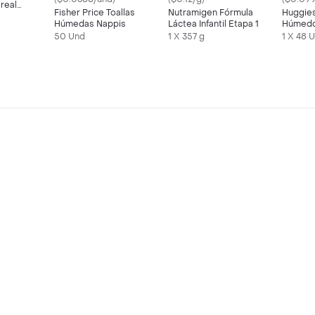
ereal
Fisher Price Toallas
Nutramigen Fórmula
Huggies
Húmedas Nappis
Láctea Infantil Etapa 1
Húmedo
50 Und
1 X 357 g
1 X 48 