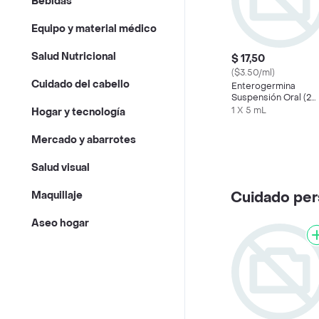
Bebidas
Equipo y material médico
Salud Nutricional
$ 17,50
($3.50/ml)
Cuidado del cabello
Enterogermina
Suspensión Oral (2
Billones)
1 X 5 mL
Hogar y tecnología
Mercado y abarrotes
Salud visual
Cuidado per
Maquillaje
Aseo hogar