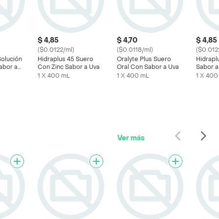
$ 4,85
$ 4,70
$ 4,85
($0.0122/ml)
($0.0118/ml)
($0.012
Solución
Hidraplus 45 Suero
Oralyte Plus Suero
Hidrapl
Sabor a
Con Zinc Sabor a Uva
Oral Con Sabor a Uva
Sabor a
75Meq
1 X 400 mL
1 X 400 mL
1 X 400
Ver más