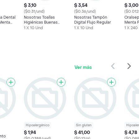
$ 3,10
$ 3,54
$ 3,00
($0.31/und)
($0.36/und)
($0.012
a Dental
Nosotras Toallas
Nosotras Tampón
Oralsep
 Menta
Higiénicas Buenas
Digital Flujo Regular
Menta F
Noches
1 X 10 Und
1 X 10 Und
1 X 240
Ver más
Hipoalergénico
Sin gluten
Hipoale
$ 1,94
$ 41,00
$ 4,78
nto
($0.0388/und)
($0.12/g)
($0.09