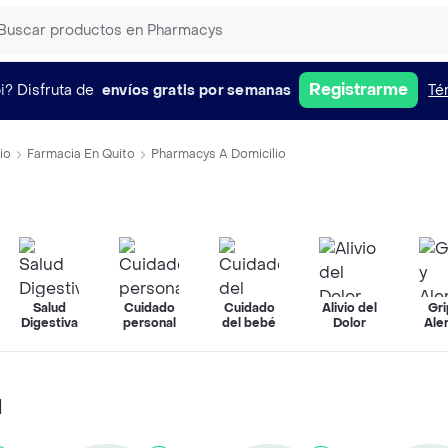
Registrarme
i?
Disfruta de
envíos gratis por semanas
Té
io
Farmacia En Quito
Pharmacys A Domicilio
Salud
Cuidado
Cuidado
Alivio del
Gri
Digestiva
personal
del bebé
Dolor
Ale
l