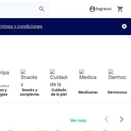
Ingreso
rminos y condiciones
pa y
Snacks y
Cuidado
Medicamentos
Dermocosmé
rgias
complementos
de la piel
Ver más