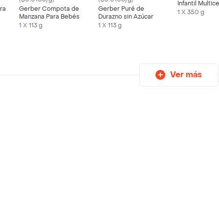
Infantil Multic
ra
Gerber Compota de
Gerber Puré de
Con Quinua
1 X 350 g
Manzana Para Bebés
Durazno sin Azúcar
1 X 113 g
1 X 113 g
Ver más