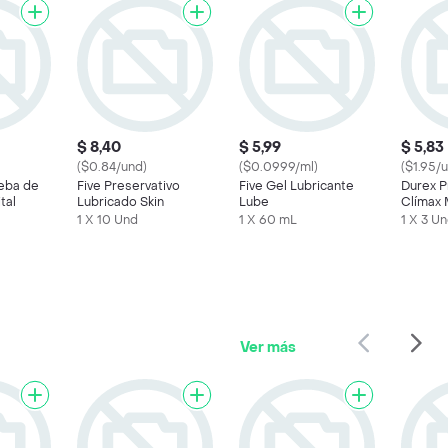
$ 8,40
$ 5,99
$ 5,83
($0.84/und)
($0.0999/ml)
($1.95/
eba de
Five Preservativo
Five Gel Lubricante
Durex P
tal
Lubricado Skin
Lube
Clímax 
Lubrica
1 X 10 Und
1 X 60 mL
1 X 3 U
Ver más