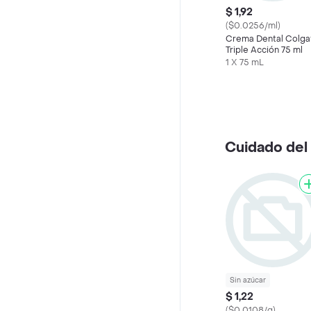
$ 1,92
($0.0256/ml)
Crema Dental Colga
Triple Acción 75 ml
1 X 75 mL
Cuidado del
Sin azúcar
$ 1,22
($0.0108/g)