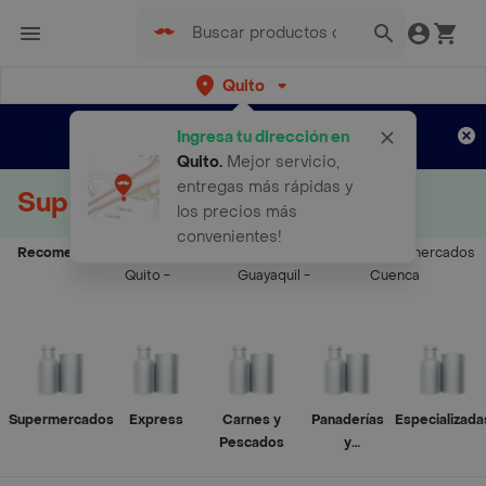
Quito
Regístrate
¿Nuevo en Rappi?
y disfruta de
Ingresa tu dirección en
envíos gratis por semanas
Aplican TyC
Quito
.
Mejor servicio,
entregas más rápidas y
Supermercados a Domicilio
los precios más
convenientes!
Recomendados:
Supermercados
Supermercados
Supermercados
Quito
-
Guayaquil
-
Cuenca
Supermercados
Express
Carnes y
Panaderías
Especializada
Pescados
y
Pastelerías