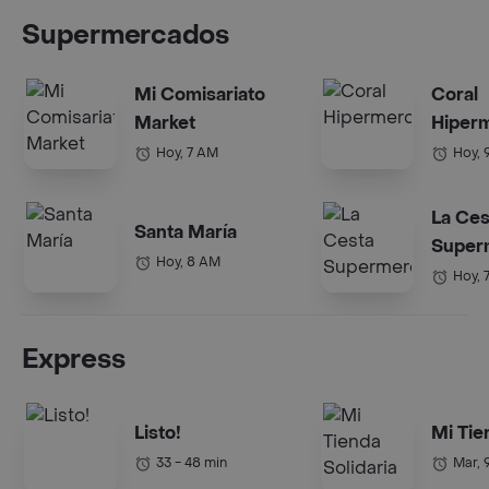
Supermercados
Mi Comisariato
Coral
Market
Hiper
Hoy, 7 AM
Hoy, 
La Ces
Santa María
Super
Hoy, 8 AM
Hoy, 
Express
Listo!
Mi Tie
33 - 48 min
Mar, 