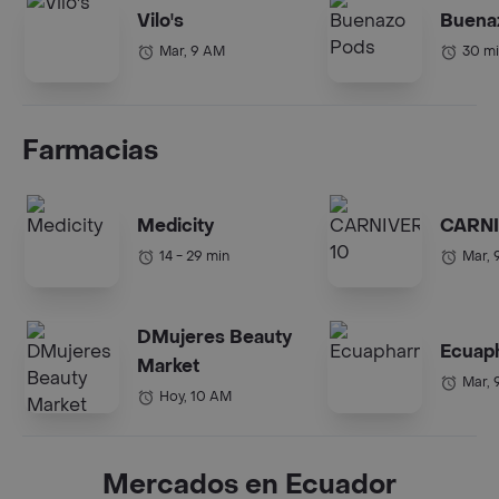
Vilo's
Buena
Mar, 9 AM
30 m
Farmacias
Medicity
CARNI
14 - 29 min
Mar, 
DMujeres Beauty
Ecuap
Market
Mar, 
Hoy, 10 AM
Mercados en Ecuador