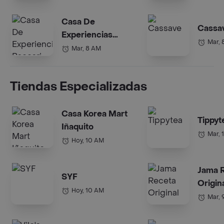
Casa De
Cassa
Experiencias
Mar, 
Paccari Floresta
Mar, 8 AM
Tiendas Especializadas
Casa Korea Mart
Tippyt
Iñaquito
Mar, 
Hoy, 10 AM
Jama 
SYF
Origin
Hoy, 10 AM
Mar, 