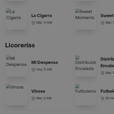
La Cigarra
Sweet
Mar, 11 AM
Mar, 
Licorerías
Distri
Mi Despensa
Encal
Hoy, 11 AM
Mar, 
Vinoxa
Futbol
Mar, 6 AM
30 m