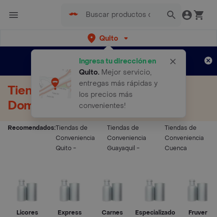
Quito
Regístrate
¿Nuevo en Rappi?
y disfruta de
Ingresa tu dirección en
envíos gratis por semanas
Aplican TyC
Quito
.
Mejor servicio,
entregas más rápidas y
Tiendas de Conveniencia a
los precios más
Domicilio
convenientes!
Recomendados:
Tiendas de
Tiendas de
Tiendas de
Conveniencia
Conveniencia
Conveniencia
Quito
-
Guayaquil
-
Cuenca
Licores
Express
Carnes
Especializado
Fruver