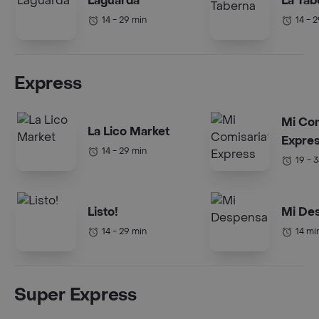
Laguarda
La Tab
14 - 29 min
14 - 
Express
Mi Com
La Lico Market
Expre
14 - 29 min
19 - 
Listo!
Mi De
14 - 29 min
14 mi
Super Express