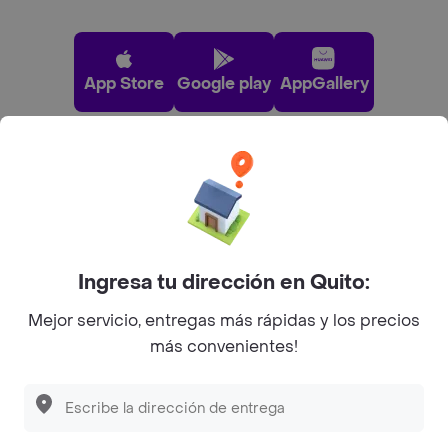
App Store
Google play
AppGallery
Pide tu comida favorita cerca de ti
Categorías
Ingresa tu dirección en Quito:
Únete a Rappi
Mejor servicio, entregas más rápidas y los precios
más convenientes!
Sobre Rappi
Descubre las
PROMOCIONES
que tenemos
para ti
Facebook
Twitter
Instagram