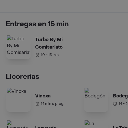
Entregas en 15 min
Turbo By Mi
Comisariato
10 - 13 min
Licorerías
Vinoxa
Bodeg
14 min o prog.
14 - 