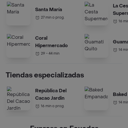
La Ces
Santa María
Super
27 min o prog.
16 mi
Coral
Guama
Hipermercado
14 mi
29 - 44 min
Tiendas especializadas
República Del
Baked
Cacao Jardin
14 mi
16 min o prog.