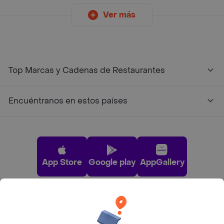
Ver más
Top Marcas y Cadenas de Restaurantes
Encuéntranos en estos países
App Store
Google play
AppGallery
Pide tu comida favorita cerca de ti