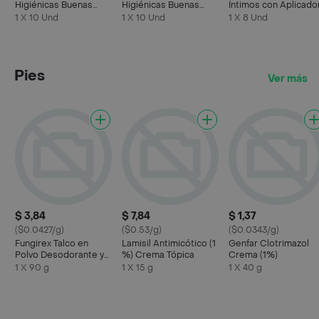
Higiénicas Buenas
Higiénicas Buenas
Íntimos con Aplicado
Noches Invisibles
Noches
1 X 10 Und
1 X 10 Und
1 X 8 Und
Pies
Ver más
$ 3,84
$ 7,84
$ 1,37
($0.0427/g)
($0.53/g)
($0.0343/g)
Fungirex Talco en
Lamisil Antimicótico (1
Genfar Clotrimazol
Polvo Desodorante y
%) Crema Tópica
Crema (1%)
Fungicida
1 X 90 g
1 X 15 g
1 X 40 g