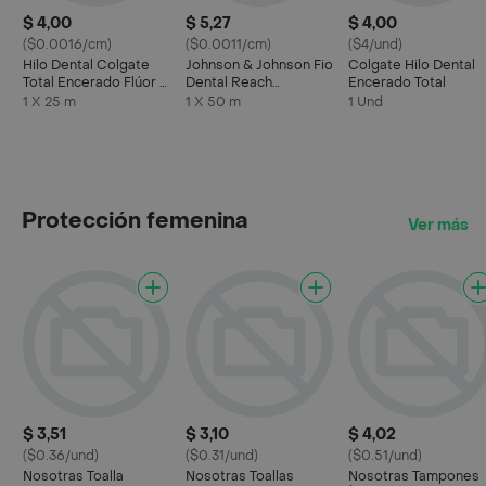
$ 4,00
$ 5,27
$ 4,00
($0.0016/cm)
($0.0011/cm)
($4/und)
Hilo Dental Colgate
Johnson & Johnson Fio
Colgate Hilo Dental
Total Encerado Flúor y
Dental Reach
Encerado Total
Menta 25 m
Expansión Plus
1 X 25 m
1 X 50 m
1 Und
Protección femenina
Ver más
$ 3,51
$ 3,10
$ 4,02
($0.36/und)
($0.31/und)
($0.51/und)
Nosotras Toalla
Nosotras Toallas
Nosotras Tampones