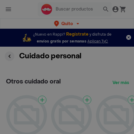
Quito
Regístrate
¿Nuevo en Rappi?
y disfruta de
envíos gratis por semanas
Aplican TyC
Cuidado personal
Otros cuidado oral
Ver más