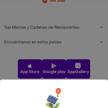
Ver más
Top Marcas y Cadenas de Restaurantes
Encuéntranos en estos países
App Store
Google play
AppGallery
Pide tu comida favorita cerca de ti