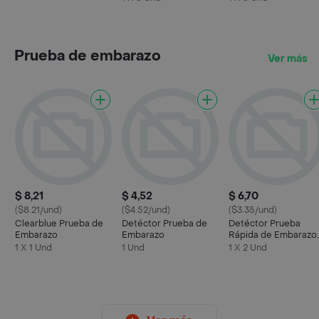
Prueba de embarazo
Ver más
$ 8,21
$ 4,52
$ 6,70
($8.21/und)
($4.52/und)
($3.35/und)
Clearblue Prueba de
Detéctor Prueba de
Detéctor Prueba
Embarazo
Embarazo
Rápida de Embarazo
Gold
1 X 1 Und
1 Und
1 X 2 Und