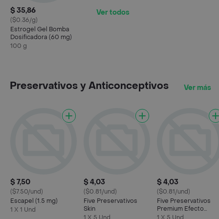
$ 35,86
Ver todos
($0.36/g)
Estrogel Gel Bomba
Dosificadora (60 mg)
100 g
Preservativos y Anticonceptivos
Ver más
$ 7,50
$ 4,03
$ 4,03
($7.50/und)
($0.81/und)
($0.81/und)
Escapel (1.5 mg)
Five Preservativos
Five Preservativos
Skin
Premium Efecto
1 X 1 Und
Retardante
1 X 5 Und
1 X 5 Und