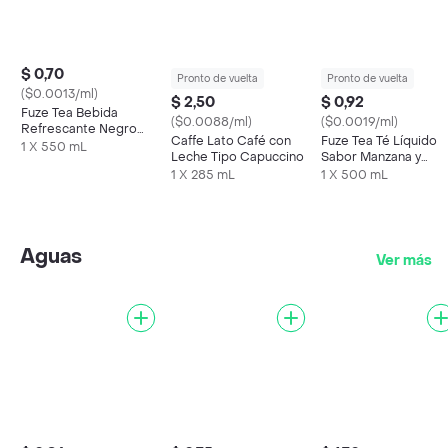
$ 0,70
Pronto de vuelta
Pronto de vuelta
($0.0013/ml)
$ 2,50
$ 0,92
Fuze Tea Bebida
($0.0088/ml)
($0.0019/ml)
Refrescante Negro
Caffe Lato Café con
Fuze Tea Té Líquido
Limón 550 mL
1 X 550 mL
Leche Tipo Capuccino
Sabor Manzana y
Limonaria
1 X 285 mL
1 X 500 mL
Aguas
Ver más