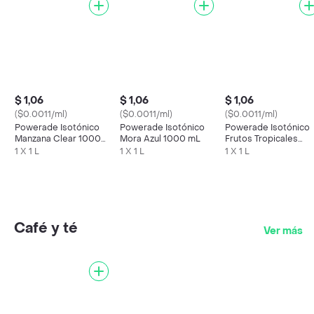
$ 1,06
$ 1,06
$ 1,06
($0.0011/ml)
($0.0011/ml)
($0.0011/ml)
Powerade Isotónico
Powerade Isotónico
Powerade Isotónico
Manzana Clear 1000
Mora Azul 1000 mL
Frutos Tropicales
mL
1000 mL
1 X 1 L
1 X 1 L
1 X 1 L
Café y té
Ver más