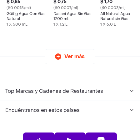
$ 0,86
$ 0,75
$ 1,70
($0.0018/ml)
($0.0007/ml)
($0.0003/ml)
Güitig Agua Con Gas
Dasani Agua Sin Gas
All Natural Agua
Natural
1200 mL
Natural sin Gas
1 X 500 mL
1 X 1.2 L
1 X 6.0 L
Ver más
Top Marcas y Cadenas de Restaurantes
Encuéntranos en estos países